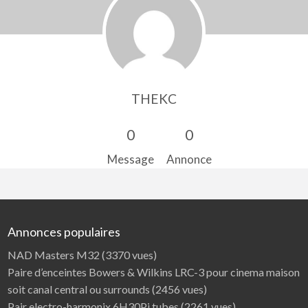
THEKC
0
0
Message
Annonce
Annonces populaires
NAD Masters M32
(3370 vues)
Paire d’enceintes Bowers & Wilkins LRC-3 pour cinema maison
soit canal central ou surrounds
(2456 vues)
Pair electro-harmonix 6H30Pi tubes
(2261 vues)