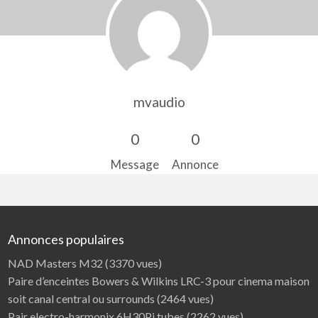
mvaudio
0
0
Message
Annonce
Annonces populaires
NAD Masters M32
(3370 vues)
Paire d’enceintes Bowers & Wilkins LRC-3 pour cinema maison
soit canal central ou surrounds
(2464 vues)
Pair electro-harmonix 6H30Pi tubes
(2262 vues)