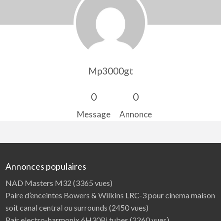
Mp3000gt
0
0
Message
Annonce
Annonces populaires
NAD Masters M32
(3365 vues)
Paire d’enceintes Bowers & Wilkins LRC-3 pour cinema maison
soit canal central ou surrounds
(2450 vues)
Pair electro-harmonix 6H30Pi tubes
(2260 vues)