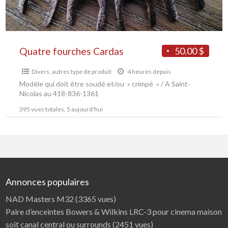
Quatre fourches Cardas
50.00 $
Divers, autres type de produit
4 heures depuis
Modèle qui doit être soudé et/ou » crimpé » / A Saint-
Nicolas au 418-836-1361
395 vues totales, 5 aujourd'hui
Annonces populaires
NAD Masters M32
(3365 vues)
Paire d’enceintes Bowers & Wilkins LRC-3 pour cinema maison
soit canal central ou surrounds
(2451 vues)