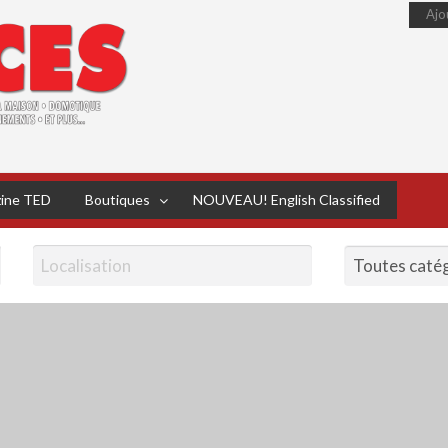
Ajo
Québec Audio –
zine TED
Boutiques
NOUVEAU! English Classified