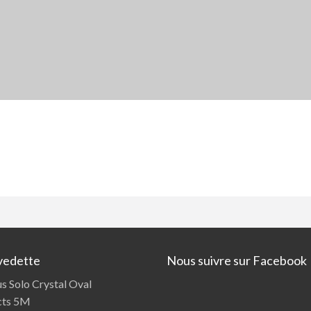
vedette
Nous suivre sur Facebook
us Solo Crystal Oval
cts 5M