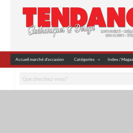
ex /
NOUVEAU!
gazine
Boutiques
English
D
Classified
Accueil marché d’occasion
Catégories
Index / Maga