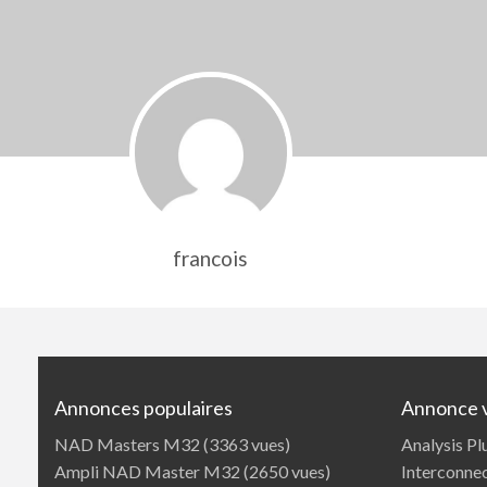
francois
Annonces populaires
Annonce 
NAD Masters M32
(3363 vues)
Analysis Pl
Ampli NAD Master M32
(2650 vues)
Interconne