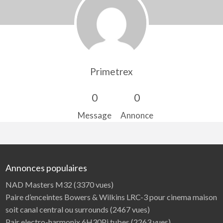
Primetrex
0
0
Message
Annonce
Annonces populaires
NAD Masters M32
(3370 vues)
Paire d’enceintes Bowers & Wilkins LRC-3 pour cinema maison
soit canal central ou surrounds
(2467 vues)
Pair electro-harmonix 6H30Pi tubes
(2263 vues)