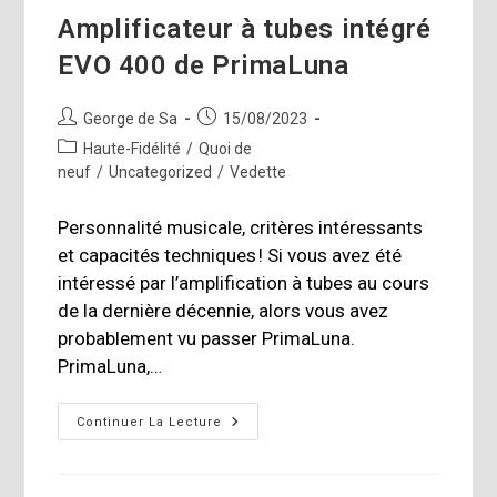
Amplificateur à tubes intégré
EVO 400 de PrimaLuna
Auteur/autrice
Publication
George de Sa
15/08/2023
de
publiée :
Post
Haute-Fidélité
/
Quoi de
la
category:
neuf
/
Uncategorized
/
Vedette
publication :
Personnalité musicale, critères intéressants
et capacités techniques ! Si vous avez été
intéressé par l’amplification à tubes au cours
de la dernière décennie, alors vous avez
probablement vu passer PrimaLuna.
PrimaLuna,…
Amplificateur
Continuer La Lecture
À
Tubes
Intégré
EVO