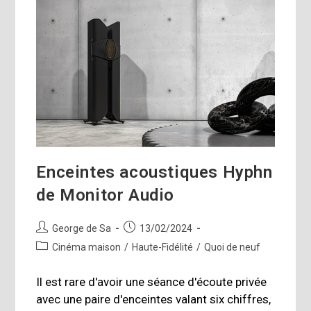
Musicale
?
Enceintes acoustiques Hyphn
de Monitor Audio
Auteur/autrice
Publication
George de Sa
13/02/2024
de
publiée :
Post
Cinéma maison
/
Haute-Fidélité
/
Quoi de neuf
la
category:
publication :
Il est rare d'avoir une séance d'écoute privée
avec une paire d'enceintes valant six chiffres,