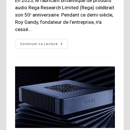
En 2023, le fabricant britannique de produits
audio Rega Research Limited (Rega) célébrait
son 50ᵉ anniversaire. Pendant ce demi-siècle,
Roy Gandy, fondateur de l’entreprise, n’a
cessé…
Platine
Continuer La Lecture
Vinyle
Planar
10
Et
Cellule
Apheta
3
De
Rega