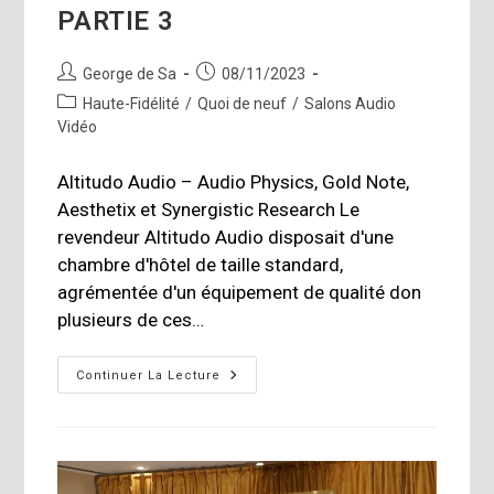
PARTIE 3
Auteur/autrice
Publication
George de Sa
08/11/2023
de
publiée :
Post
Haute-Fidélité
/
Quoi de neuf
/
Salons Audio
la
category:
Vidéo
publication :
Altitudo Audio – Audio Physics, Gold Note,
Aesthetix et Synergistic Research Le
revendeur Altitudo Audio disposait d'une
chambre d'hôtel de taille standard,
agrémentée d'un équipement de qualité don
plusieurs de ces…
Toronto
Continuer La Lecture
Audio
Fest
2023
–
PARTIE
3