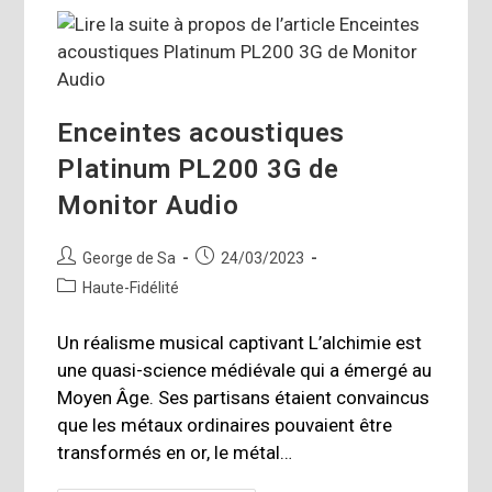
400
De
PrimaLuna
Enceintes acoustiques
Platinum PL200 3G de
Monitor Audio
Auteur/autrice
Publication
George de Sa
24/03/2023
de
publiée :
Post
Haute-Fidélité
la
category:
publication :
Un réalisme musical captivant L’alchimie est
une quasi-science médiévale qui a émergé au
Moyen Âge. Ses partisans étaient convaincus
que les métaux ordinaires pouvaient être
transformés en or, le métal…