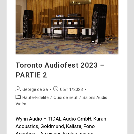
Toronto Audiofest 2023 –
PARTIE 2
Auteur/autrice
Publication
George de Sa
05/11/2023
de
publiée :
Post
Haute-Fidélité
/
Quoi de neuf
/
Salons Audio
la
category:
Vidéo
publication :
Wynn Audio – TIDAL Audio GmbH, Karan
Acoustics, Goldmund, Kalista, Fono
Acustica... Au niveau le plus bas de