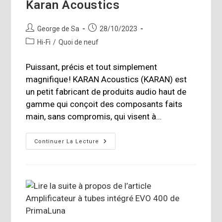
Karan Acoustics
Auteur/autrice
Publication
George de Sa
28/10/2023
de
publiée :
Post
Hi-Fi
/
Quoi de neuf
la
category:
publication :
Puissant, précis et tout simplement
magnifique ! KARAN Acoustics (KARAN) est
un petit fabricant de produits audio haut de
gamme qui conçoit des composants faits
main, sans compromis, qui visent à…
Ampli
Continuer La Lecture
Master
Collection
Powerb
Et
Préamp
LineB
De
Karan
Acoustics