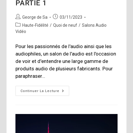
PARTIE 1
Auteur/autrice
Publication
George de Sa
03/11/2023
de
publiée :
Post
Haute-Fidélité
/
Quoi de neuf
/
Salons Audio
la
category:
Vidéo
publication :
Pour les passionnés de l'audio ainsi que les
audiophiles, un salon de l'audio est l'occasion
de voir et d'entendre une large gamme de
produits audio de plusieurs fabricants. Pour
paraphraser…
Toronto
Continuer La Lecture
Audiofest
2023
–
PARTIE
1