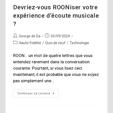
Devriez-vous ROONiser votre
expérience d’écoute musicale
?
Auteur/autrice
Publication
George de Sa
05/09/2024
de
publiée :
Post
Haute-Fidélité
/
Quoi de neuf
/
Technologie
la
category:
publication :
ROON... un mot de quatre lettres que vous
entendez rarement dans la conversation
courante. Pourtant, si vous lisez ceci
maintenant, il est probable que vous ne soyez
pas simplement une…
Devriez-
Continuer La Lecture
Vous
ROONiser
Votre
Expérience
D’écoute