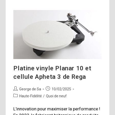
Platine vinyle Planar 10 et
cellule Apheta 3 de Rega
Auteur/autrice
Publication
George de Sa
10/02/2025
de
publiée :
Post
Haute-Fidélité
/
Quoi de neuf
la
category:
publication :
L’innovation pour maximiser la performance !