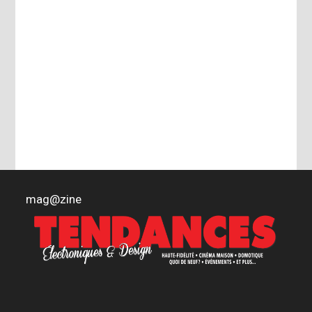
mag
@
zine