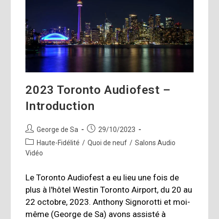
2023 Toronto Audiofest –
Introduction
Auteur/autrice
Publication
George de Sa
29/10/2023
de
publiée :
Post
Haute-Fidélité
/
Quoi de neuf
/
Salons Audio
la
category:
Vidéo
publication :
Le Toronto Audiofest a eu lieu une fois de
plus à l'hôtel Westin Toronto Airport, du 20 au
22 octobre, 2023. Anthony Signorotti et moi-
même (George de Sa) avons assisté à