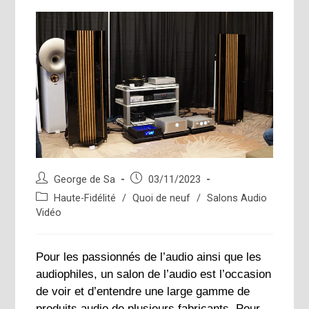
Auteur/autrice
Publication
George de Sa
03/11/2023
de
publiée :
Post
Haute-Fidélité
/
Quoi de neuf
/
Salons Audio
la
category:
Vidéo
publication :
Pour les passionnés de l’audio ainsi que les
audiophiles, un salon de l’audio est l’occasion
de voir et d’entendre une large gamme de
produits audio de plusieurs fabricants. Pour