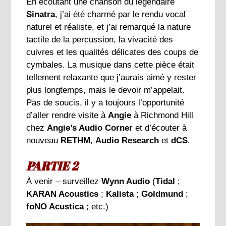
En écoutant une chanson du légendaire
Sinatra
, j’ai été charmé par le rendu vocal
naturel et réaliste, et j’ai remarqué la nature
tactile de la percussion, la vivacité des
cuivres et les qualités délicates des coups de
cymbales. La musique dans cette pièce était
tellement relaxante que j’aurais aimé y rester
plus longtemps, mais le devoir m’appelait.
Pas de soucis, il y a toujours l’opportunité
d’aller rendre visite à
Angie
à Richmond Hill
chez
Angie’s Audio Corner
et d’écouter à
nouveau
RETHM
,
Audio Research
et
dCS
.
PARTIE 2
À venir – surveillez
Wynn Audio
(
Tidal
;
KARAN Acoustics
;
Kalista
;
Goldmund
;
foNO Acustica
; etc.)