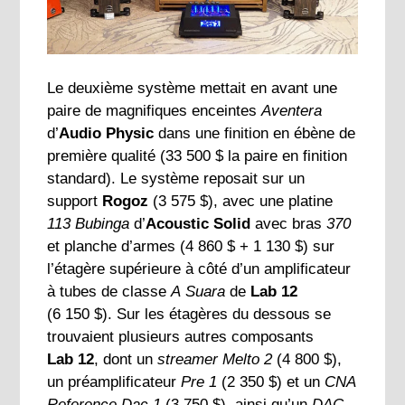
Le deuxième système mettait en avant une
paire de magnifiques enceintes
Aventera
d’
Audio Physic
dans une finition en ébène de
première qualité (33 500 $ la paire en finition
standard). Le système reposait sur un
support
Rogoz
(3 575 $), avec une platine
113 Bubinga
d’
Acoustic Solid
avec bras
370
et planche d’armes (4 860 $ + 1 130 $) sur
l’étagère supérieure à côté d’un amplificateur
à tubes de classe
A
Suara
de
Lab 12
(6 150 $). Sur les étagères du dessous se
trouvaient plusieurs autres composants
Lab 12
, dont un
streamer Melto 2
(4 800 $),
un préamplificateur
Pre 1
(2 350 $) et un
CNA
Reference Dac 1
(3 750 $), ainsi qu’un
DAC