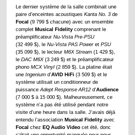
Le dernier système de la salle combinait une
paire d’enceintes acoustiques
Kanta No. 3
de
Focal
(9 799 $ chacune) avec un ensemble
complet
Musical Fidelity
comprenant le
préamplificateur
Nu-Vista Pre-PSU
(32 499 $), le
Nu-Vista PAS Power
et
PSU
(35 099 $), le lecteur
M6X Stream
(1 429 $),
le
DAC M6X
(3 249 $) et le préamplificateur
phono
MCX Vinyl
(2 859 $). La platine était
une
Ingenium
d’
AVID HiFi
(3 509 $) et le
système utilisait un conditionneur de
puissance
Adept Response AR12
d’
Audience
(7 000 $ à 15 000 $). Malheureusement, ce
système n’a pas été utilisé pendant notre
visite d’une heure dans la salle. J’avais déjà
entendu l’association
Musical Fidelity
avec
Focal
chez
EQ Audio Video
cet été, donc
c’était une opportunité manquée pour nous.