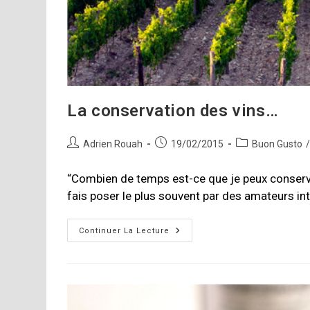
La conservation des vins…
Auteur/autrice
Publication
Post
Adrien Rouah
19/02/2015
Buon Gusto
de
publiée :
category:
la
“Combien de temps est-ce que je peux conserv
publication :
fais poser le plus souvent par des amateurs i
La
Continuer La Lecture
Conservation
Des
Vins…