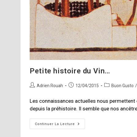
Petite histoire du Vin…
Auteur/autrice
Publication
Post
Adrien Rouah
12/04/2015
Buon Gusto
de
publiée :
category:
la
Les connaissances actuelles nous permettent de
publication :
depuis la préhistoire. Il semble que nos ancêtr
Petite
Continuer La Lecture
Histoire
Du
Vin…