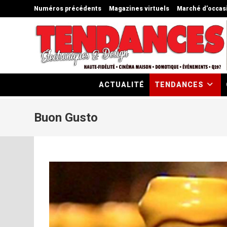
Skip
Numéros précédents
Magazines virtuels
Marché d’occas
to
content
ACTUALITÉ
TENDANCES
Buon Gusto