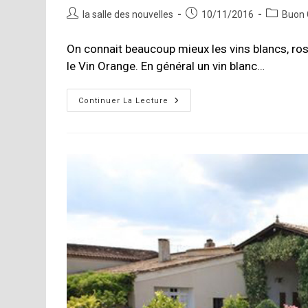
Auteur/autrice
Publication
Post
la salle des nouvelles
10/11/2016
Buon 
de
publiée :
category:
la
On connait beaucoup mieux les vins blancs, rosés
publication :
le Vin Orange. En général un vin blanc…
Vin
Continuer La Lecture
Jaune
&
Vin
Orange