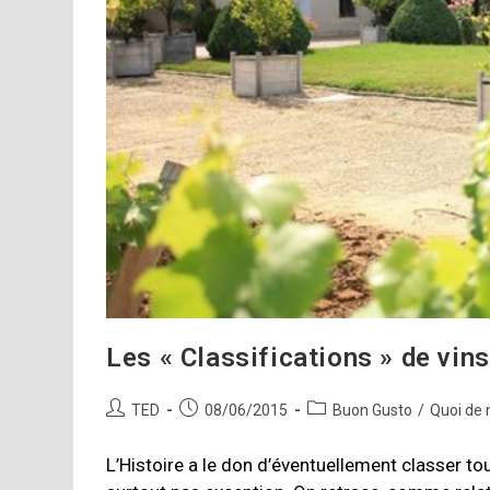
Les « Classifications » de vin
Auteur/autrice
Publication
Post
TED
08/06/2015
Buon Gusto
/
Quoi de 
de
publiée :
category:
la
L’Histoire a le don d’éventuellement classer tout
publication :