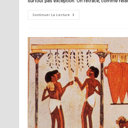
surtout pas exception. On retrace, comme relat
Les
Continuer La Lecture
«
Classifications
»
De
Vins…