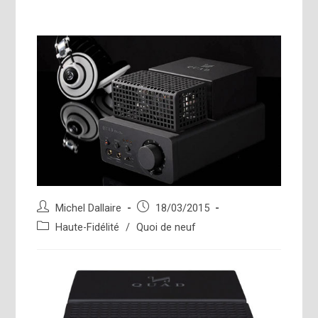
Auteur/autrice
Publication
Michel Dallaire
18/03/2015
de
publiée :
Post
Haute-Fidélité
/
Quoi de neuf
la
category:
publication :