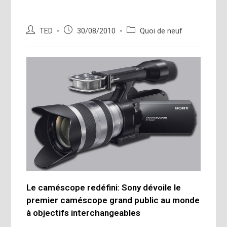
Auteur/autrice
Publication
Post
TED
30/08/2010
Quoi de neuf
de
publiée :
category:
la
publication :
Le caméscope redéfini: Sony dévoile le
premier caméscope grand public au monde
à objectifs interchangeables