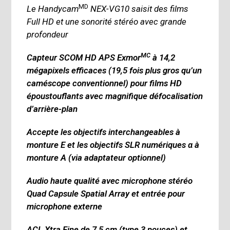
MD
Le Handycam
NEX-VG10 saisit des films
Full HD et une sonorité stéréo avec grande
profondeur
MC
Capteur SCOM HD APS Exmor
à 14,2
mégapixels efficaces (19,5 fois plus gros qu’un
caméscope conventionnel) pour films HD
époustouflants avec magnifique défocalisation
d’arrière-plan
Accepte les objectifs interchangeables à
monture E et les objectifs SLR numériques α à
monture A (via adaptateur optionnel)
Audio haute qualité avec microphone stéréo
Quad Capsule Spatial Array et entrée pour
microphone externe
ACL Xtra Fine de 7,5 cm (type 3 pouces) et