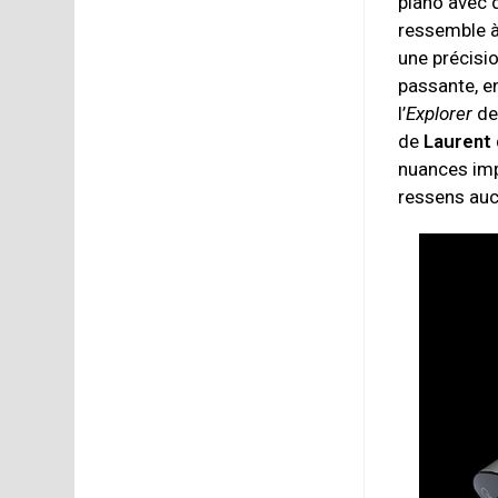
piano avec 
ressemble à
une précisio
passante, e
l’
Explorer
d
de
Laurent 
nuances imp
ressens auc