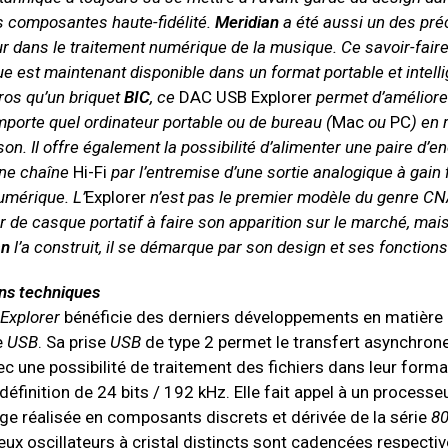
 composantes haute-fidélité.
Meridian
a été aussi un des pré
r dans le traitement numérique de la musique. Ce savoir-fair
e est maintenant disponible dans un format portable et intelli
ros qu’un briquet
BIC
, ce
DAC USB Explorer
permet d’améliorer
mporte quel ordinateur portable ou de bureau (
Mac
ou
PC
) en
son. Il offre également la possibilité d’alimenter une paire d’e
une chaîne
Hi-Fi
par l’entremise d’une sortie analogique à gain 
umérique. L’
Explorer
n’est pas le premier modèle du genre CN
r de casque portatif à faire son apparition sur le marché, mai
an
l’a construit, il se démarque par son design et ses fonctions
ons techniques
 Explorer
bénéficie des derniers développements en matière
e
USB
. Sa prise
USB
de type 2 permet le transfert asynchron
 une possibilité de traitement des fichiers dans leur forma
définition de 24 bits / 192 kHz. Elle fait appel à un processe
oge réalisée en composants discrets et dérivée de la série
8
Deux oscillateurs à cristal distincts sont cadencées respect