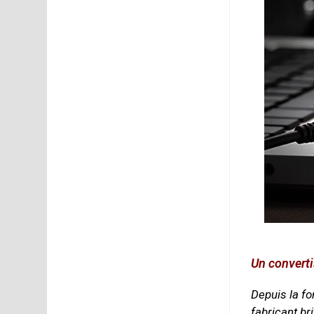
.
Un converti
Depuis la f
fabricant br