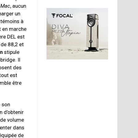
s
Mac
, aucun
charger un
s témoins à
st en marche
ère DEL est
 de 88,2 et
an
stipule
ridge. Il
posent des
tout est
emble être
e son
n d’obtenir
 de volume
menter dans
équipée de