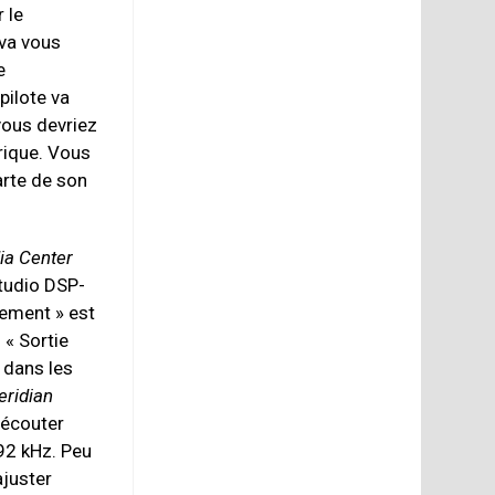
 le
va vous
e
pilote va
vous devriez
ique. Vous
rte de son
a Center
Studio DSP-
gement » est
 « Sortie
 dans les
eridian
à écouter
92 kHz. Peu
ajuster