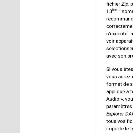
fichier
Zip
, 
ième
13
nom
recommander 
correctement
s’exécuter 
voir apparaî
sélectionner
avec son pr
Si vous ête
vous aurez 
format de s
appliqué à t
Audio », vo
paramètres d
Explorer DA
tous vos fi
importe le t