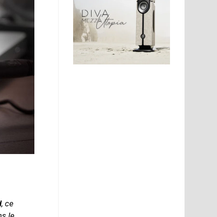
d
, ce
ns le