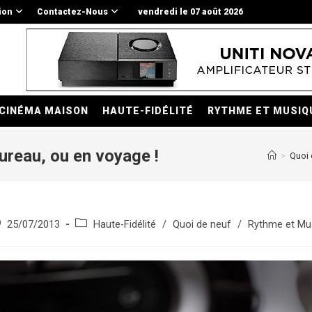
ion
Contactez-Nous
vendredi le 07 août 2026
CINÉMA MAISON
HAUTE-FIDÉLITÉ
RYTHME ET MUSIQ
ureau, ou en voyage !
>
Quoi 
e
blication
Post
25/07/2013
Haute-Fidélité
/
Quoi de neuf
/
Rythme et Mu
bliée :
category: