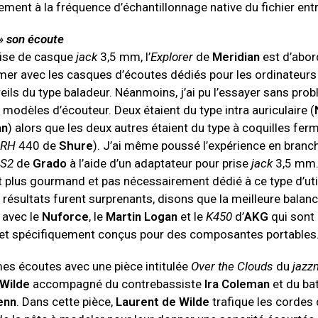
ment à la fréquence d’échantillonnage native du fichier entr
 » son écoute
rise de casque
jack
3,5 mm, l’
Explorer
de
Meridian
est d’abo
mer avec les casques d’écoutes dédiés pour les ordinateurs
eils du type baladeur. Néanmoins, j’ai pu l’essayer sans pro
 modèles d’écouteur. Deux étaient du type intra auriculaire (
an
) alors que les deux autres étaient du type à coquilles fer
SRH
440 de
Shure
). J’ai même poussé l’expérience en bran
RS2
de
Grado
à l’aide d’un adaptateur pour prise
jack
3,5 mm.
t plus gourmand et pas nécessairement dédié à ce type d’util
résultats furent surprenants, disons que la meilleure balanc
 avec le
Nuforce
, le
Martin Logan
et le
K450
d’
AKG
qui sont 
 et spécifiquement conçus pour des composantes portables
es écoutes avec une pièce intitulée
Over the Clouds
du
jazz
 Wilde
accompagné du contrebassiste
Ira Coleman
et du ba
enn
. Dans cette pièce,
Laurent de Wilde
trafique les cordes