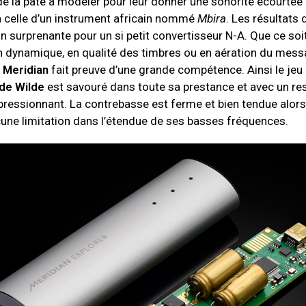
de la pâte à modeler pour leur donner une sonorité écourtée 
 celle d’un instrument africain nommé
Mbira
. Les résultats
n surprenante pour un si petit convertisseur N-A. Que ce so
n dynamique, en qualité des timbres ou en aération du mess
e
Meridian
fait preuve d’une grande compétence. Ainsi le jeu 
de Wilde
est savouré dans toute sa prestance et avec un re
ressionnant. La contrebasse est ferme et bien tendue alors
une limitation dans l’étendue de ses basses fréquences.