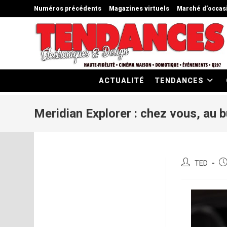
Skip
Numéros précédents
Magazines virtuels
Marché d’occas
to
content
ACTUALITÉ
TENDANCES
Meridian Explorer : chez vous, au b
Auteur/autric
Pu
TED
de
pu
la
publication :