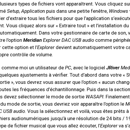
plusieurs types de fichiers vont apparaîtrent. Vous cliquez sur
mé
Setup, Applicatio
n puis dans une petite fenêtre,
Windows
d’extraire tous les fichiers pour que l’application s’exécut
. Vous cliquez alors sur « Extraire tout » et l’installation du 
automatiquement. Dans votre gestionnaire de carte de son, 
tre l’option
Meridian
Explorer DAC USB audio
comme périphér
 cette option et l’
Explorer
devient automatiquement votre ca
opre contrôle de volume.
s comme moi un utilisateur de
PC
, avec le logiciel
JRiver
Medi
quelques ajustements à vérifier. Tout d’abord dans votre « 
ortie », vous devrez vous assurer que l’option « aucun chan
outes les fréquences d’échantillonnage. Puis dans la section
us devez sélectionner le mode de sortie
WASAPI
. Finalement
u mode de sortie, vous devriez voir apparaître l’option le
M
C USB audio
. Vous la sélectionnez et voilà, vous êtes prêts 
chiers audionumériques jusqu’à une résolution de 24 bits / 1
ype de fichier musical que vous allez écouter, l’
Explorer
va s’