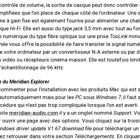
contrôle de volume, la sortie de casque peut donc contrôler 
mplifiées que l’on place de chaque côté de l’ordinateur. Une
gne à gain fixe est également fournie pour alimenter une cha
ique
Hi-Fi
. Elle est aussi du type
jack
3,5 mm avec tout au fon
ie numérique du type fibre optique sur une prise
TosLink
minia
ée vous offre la possibilité de faire transiter le signal num
e votre ordinateur par un convertisseur N-A externe ou par 
 vidéo ou récepteurs cinéma maison. Elle est toutefois limi
’échantillonnage de 96 kHz.
on du Meridian Explorer
commenter pour l’installation avec les produits
Mac
qui est 
 automatiquement mais pour les
PC
sous
Windows 7
, il faut
cédure qui n’est pas trop compliquée lorsque l’on est averti.
site
meridian-audio.com
il y a un onglet nommé
Support
. V
 ouvrir une page avec des options. Vous cliquez sur la trois
ndows driver update V1.67 download file
pour télécharger un 
lez retrouver dans votre section
Téléchargements
. En cliqua