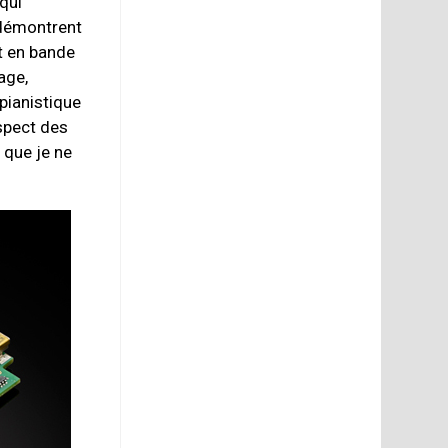
qui
 démontrent
it en bande
age,
pianistique
spect des
 que je ne