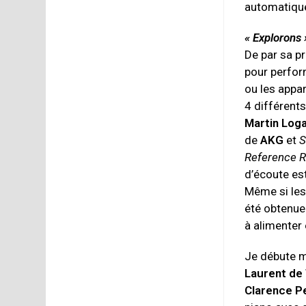
automatique
« Explorons
De par sa p
pour perfor
ou les appar
4 différents
Martin Log
de
AKG
et
Reference 
d’écoute es
Même si les 
été obtenue
à alimenter
Je débute m
Laurent de
Clarence P