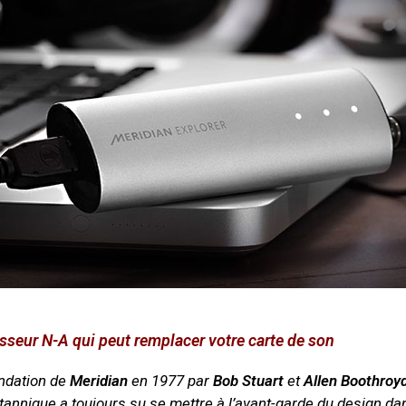
sseur N-A qui peut remplacer votre carte de son
ondation de
Meridian
en 1977 par
Bob Stuart
et
Allen Boothroy
itannique a toujours su se mettre à l’avant-garde du design da