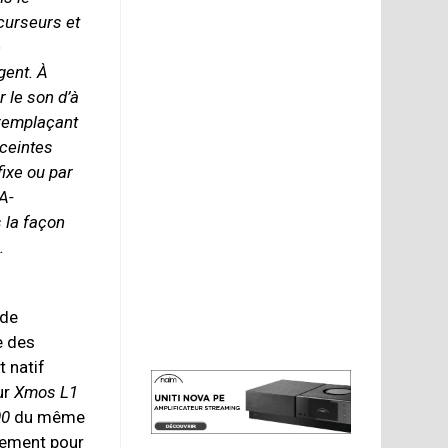
curseurs et
e
gent. À
 le son d’à
 remplaçant
nceintes
fixe ou par
A-
s la façon
.
 de
e des
t natif
ur
Xmos L1
00
du même
ivement pour