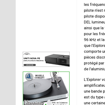
les fréquen
pilote n’est
pilote dispo
DEL lumineus
ainsi que la
pour les fr
96 kHz et l
que l’
Explor
comporte un
pièces disc
protégé par
de l’alumini
L’
Explorer
vo
amplificateu
une bande p
est du type
une certain