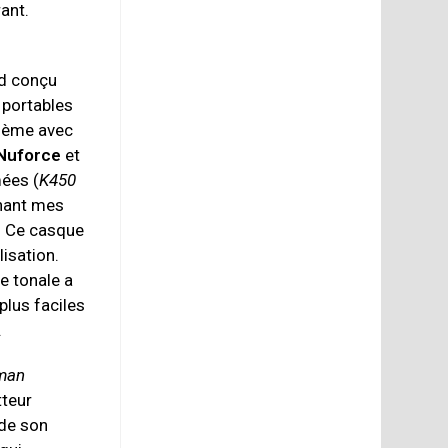
ant.
rd conçu
 portables
blème avec
Nuforce
et
mées (
K450
chant mes
 Ce casque
isation.
e tonale a
plus faciles
.
man
tteur
 de son