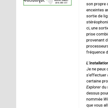
son propre 
enceintes a
sortie de li
stéréophon
ci, une sort
prise combin
provenant d
processeurs
fréquence d
L’installati
Je ne peux 
s’effectuer
certaine pro
Explorer
du 
dessus pour
nommée
Wi
que vous al