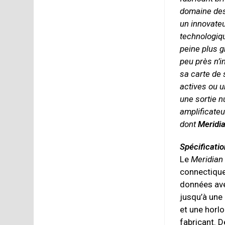
domaine des
un innovateu
technologiqu
peine plus g
peu près n’i
sa carte de 
actives ou 
une sortie n
amplificateu
dont
Meridi
Spécificati
Le
Meridian
connectiqu
données avec
jusqu’à une 
et une horl
fabricant. 