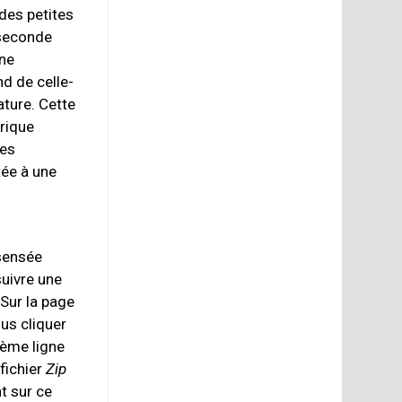
des petites
 seconde
îne
d de celle-
ture. Cette
érique
des
tée à une
sensée
 suivre une
 Sur la page
ous cliquer
ième ligne
fichier
Zip
nt sur ce