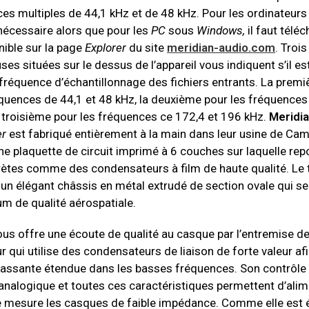
ces multiples de 44,1 kHz et de 48 kHz. Pour les ordinateur
 nécessaire alors que pour les
PC
sous
Windows,
il faut télé
nible sur la page
Explorer
du site
meridian-audio.com
. Troi
es situées sur le dessus de l’appareil vous indiquent s’il e
 fréquence d’échantillonnage des fichiers entrants. La premi
équences de 44,1 et 48 kHz, la deuxième pour les fréquences
a troisième pour les fréquences ce 172,4 et 196 kHz.
Meridi
er
est fabriqué entièrement à la main dans leur usine de Camb
e plaquette de circuit imprimé à 6 couches sur laquelle re
rètes comme des condensateurs à film de haute qualité. Le 
 un élégant châssis en métal extrudé de section ovale qui s
um de qualité aérospatiale.
us offre une écoute de qualité au casque par l’entremise d
r qui utilise des condensateurs de liaison de forte valeur afi
assante étendue dans les basses fréquences. Son contrôle
 analogique et toutes ces caractéristiques permettent d’ali
e mesure les casques de faible impédance. Comme elle est 