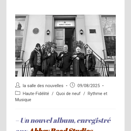
Auteur/autrice
Publication
la salle des nouvelles
09/08/2025
de
publiée :
Post
Haute-Fidélité
/
Quoi de neuf
/
Rythme et
la
category:
Musique
publication :
– Un nouvel album, enregistré
aux
Abbey Road Studios