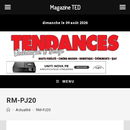
Magazine TED
Skip
to
dimanche le 09 août 2026
content
MENU
RM-PJ20
>
Actualité
>
RM-PJ20