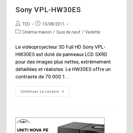
Sony VPL-HW30ES
Auteur/autrice
Publication
TED
15/08/2011
de
publiée :
Post
Cinéma maison
/
Quoi de neuf
/
Vedette
la
category:
publication :
Le vidéoprojecteur 3D Full HD Sony VPL-
HW30ES est doté de panneaux LCD SXRD
pour des images plus nettes, extrêmement
détaillées et réalistes. Le HW30ES offre un
contraste de 70 000:1…
Sony
Continuer La Lecture
VPL-
HW30ES