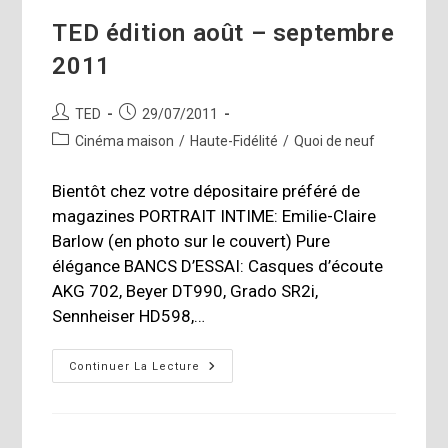
TED édition août – septembre
2011
Auteur/autrice
Publication
TED
29/07/2011
de
publiée :
Post
Cinéma maison
/
Haute-Fidélité
/
Quoi de neuf
la
category:
publication :
Bientôt chez votre dépositaire préféré de
magazines PORTRAIT INTIME: Emilie-Claire
Barlow (en photo sur le couvert) Pure
élégance BANCS D’ESSAI: Casques d’écoute
AKG 702, Beyer DT990, Grado SR2i,
Sennheiser HD598,…
TED
Continuer La Lecture
Édition
Août
–
Septembre
2011