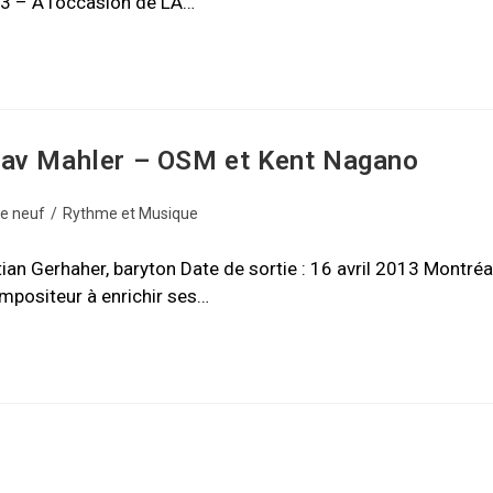
3 – À l’occasion de LA…
tav Mahler – OSM et Kent Nagano
de neuf
/
Rythme et Musique
an Gerhaher, baryton Date de sortie : 16 avril 2013 Montréal
ompositeur à enrichir ses…