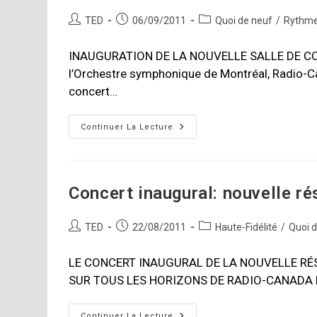
Auteur/autrice
Publication
Post
TED
06/09/2011
Quoi de neuf
/
Rythme
de
publiée :
category:
la
INAUGURATION DE LA NOUVELLE SALLE DE CONC
publication :
l’Orchestre symphonique de Montréal, Radio-Cana
concert…
Radio-
Continuer La Lecture
Canada
Vous
Invite
À
La
Fête
Concert inaugural: nouvelle r
Auteur/autrice
Publication
Post
TED
22/08/2011
Haute-Fidélité
/
Quoi 
de
publiée :
category:
la
LE CONCERT INAUGURAL DE LA NOUVELLE RÉS
publication :
SUR TOUS LES HORIZONS DE RADIO-CANADA Lun
Concert
Continuer La Lecture