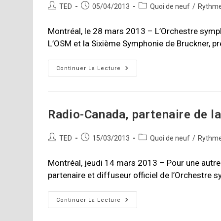
Auteur/autrice
Publication
Nagano
Post
TED
05/04/2013
Quoi de neuf
/
Rythme
de
publiée :
category:
la
Montréal, le 28 mars 2013 – L’Orchestre symp
publication :
L’OSM et la Sixième Symphonie de Bruckner, pré
L’OSM
Continuer La Lecture
Sur
Medici.TV
Radio-Canada, partenaire de l
Auteur/autrice
Publication
Post
TED
15/03/2013
Quoi de neuf
/
Rythme
de
publiée :
category:
la
Montréal, jeudi 14 mars 2013 – Pour une autre
publication :
partenaire et diffuseur officiel de l’Orchestr
Radio-
Continuer La Lecture
Canada,
Partenaire
De