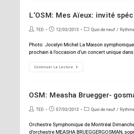
La
Saison
2013-
L’OSM: Mes Aïeux: invité spéc
14
De
L’OSM
Auteur/autrice
Publication
Post
TED
12/03/2013
Quoi de neuf
/
Rythme
de
publiée :
category:
la
Photo: Jocelyn Michel La Maison symphonique d
publication :
prochain à l’occasion d’un concert unique dan
L’OSM:
Continuer La Lecture
Mes
Aïeux:
Invité
Spécial,
Plume
Latraverse
OSM: Measha Bruegger- gosma
Auteur/autrice
Publication
Post
TED
07/03/2013
Quoi de neuf
/
Rythme
de
publiée :
category:
la
Orchestre Symphonique de Montréal Dimanch
publication :
d'orchestre MEASHA BRUEGGERGOSMAN, sopran