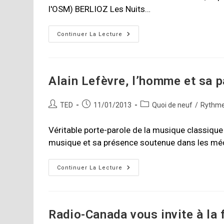
l'OSM) BERLIOZ Les Nuits…
OSM:
Continuer La Lecture
Measha
Bruegger-
Gosman
Chante
Berlioz
Alain Lefèvre, l’homme et sa p
Auteur/autrice
Publication
Post
TED
11/01/2013
Quoi de neuf
/
Rythme
de
publiée :
category:
la
Véritable porte-parole de la musique classiqu
publication :
musique et sa présence soutenue dans les médi
Alain
Continuer La Lecture
Lefèvre,
L’homme
Et
Sa
Passion!
Radio-Canada vous invite à la 