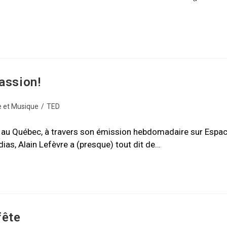
assion!
 et Musique
/
TED
e au Québec, à travers son émission hebdomadaire sur Espa
as, Alain Lefèvre a (presque) tout dit de…
fête