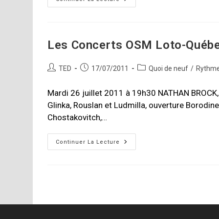
Inaugural:
Nouvelle
Résidence
OSM
Les Concerts OSM Loto-Québe
Auteur/autrice
Publication
Post
TED
17/07/2011
Quoi de neuf
/
Rythme
de
publiée :
category:
la
Mardi 26 juillet 2011 à 19h30 NATHAN BROCK, 
publication :
Glinka, Rouslan et Ludmilla, ouverture Borodin
Chostakovitch,…
Les
Continuer La Lecture
Concerts
OSM
Loto-
Québec
Dans
Les
Parcs