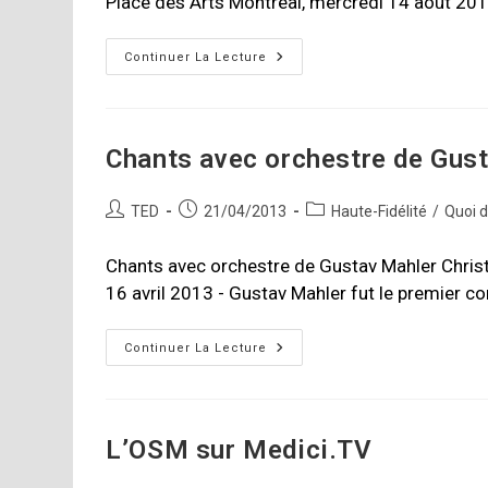
Place des Arts Montréal, mercredi 14 août 201
La
Continuer La Lecture
Virée
D’Espace
Musique
Chants avec orchestre de Gus
Auteur/autrice
Publication
Post
TED
21/04/2013
Haute-Fidélité
/
Quoi 
de
publiée :
category:
la
Chants avec orchestre de Gustav Mahler Christi
publication :
16 avril 2013 - Gustav Mahler fut le premier c
Chants
Continuer La Lecture
Avec
Orchestre
De
Gustav
Mahler
–
L’OSM sur Medici.TV
OSM
Et
Kent