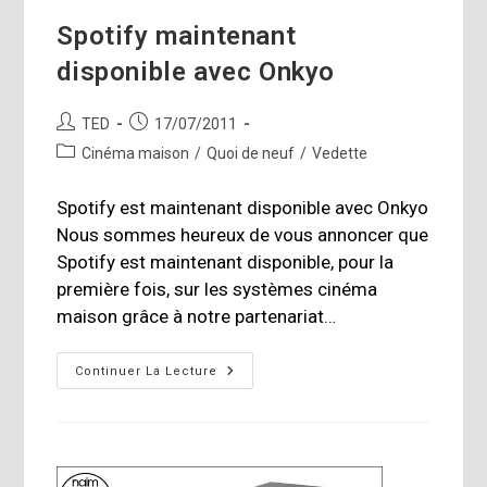
Spotify maintenant
disponible avec Onkyo
Auteur/autrice
Publication
TED
17/07/2011
de
publiée :
Post
Cinéma maison
/
Quoi de neuf
/
Vedette
la
category:
publication :
Spotify est maintenant disponible avec Onkyo
Nous sommes heureux de vous annoncer que
Spotify est maintenant disponible, pour la
première fois, sur les systèmes cinéma
maison grâce à notre partenariat…
Spotify
Continuer La Lecture
Maintenant
Disponible
Avec
Onkyo