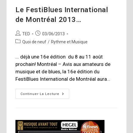
Le FestiBlues International
de Montréal 2013…
Auteur/autrice
Publication
TED
03/06/2013
de
publiée :
Post
Quoi de neuf
/
Rythme et Musique
la
category:
publication :
... déjà une 16e édition du 8 au 11 août
prochain! Montréal – Avis aux amateurs de
musique et de blues, la 16e édition du
FestiBlues International de Montréal aura…
Le
Continuer La Lecture
FestiBlues
International
De
Montréal
2013…