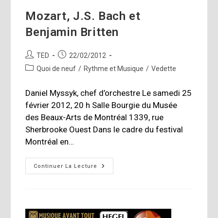
Mozart, J.S. Bach et
Benjamin Britten
Auteur/autrice
Publication
TED
22/02/2012
de
publiée :
Post
Quoi de neuf
/
Rythme et Musique
/
Vedette
la
category:
publication :
Daniel Myssyk, chef d’orchestre Le samedi 25
février 2012, 20 h Salle Bourgie du Musée
des Beaux-Arts de Montréal 1339, rue
Sherbrooke Ouest Dans le cadre du festival
Montréal en…
Mozart,
Continuer La Lecture
J.S.
Bach
Et
Benjamin
Britten