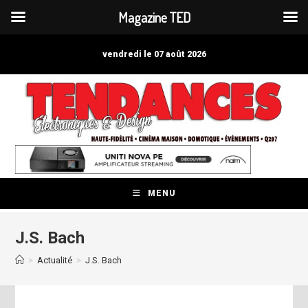
Magazine TED
Skip
to
vendredi le 07 août 2026
content
MENU
J.S. Bach
>
Actualité
>
J.S. Bach