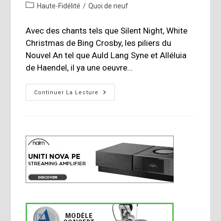
de
publiée :
Post
Haute-Fidélité
/
Quoi de neuf
la
category:
publication :
Avec des chants tels que Silent Night, White
Christmas de Bing Crosby, les piliers du
Nouvel An tel que Auld Lang Syne et Alléluia
de Haendel, il ya une oeuvre…
Concert
Continuer La Lecture
Pour
Noêl:
Une
Fête
Préférée