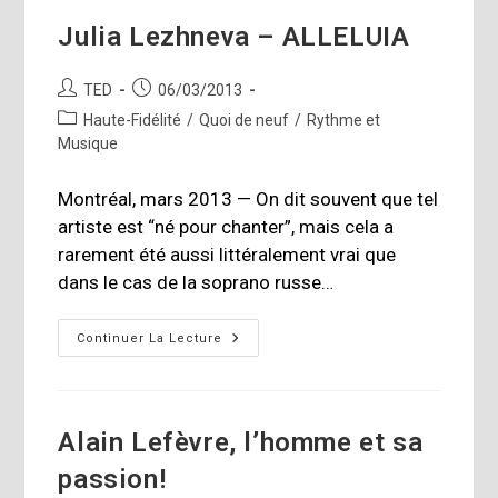
Julia Lezhneva – ALLELUIA
Auteur/autrice
Publication
TED
06/03/2013
de
publiée :
Post
Haute-Fidélité
/
Quoi de neuf
/
Rythme et
la
category:
Musique
publication :
Montréal, mars 2013 — On dit souvent que tel
artiste est “né pour chanter”, mais cela a
rarement été aussi littéralement vrai que
dans le cas de la soprano russe…
Julia
Continuer La Lecture
Lezhneva
–
ALLELUIA
Alain Lefèvre, l’homme et sa
passion!