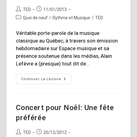
Auteur/autrice
Publication
TED
11/01/2013
de
publiée :
Post
Quoi de neuf
/
Rythme et Musique
/
TED
la
category:
publication :
Véritable porte-parole de la musique
classique au Québec, à travers son émission
hebdomadaire sur Espace musique et sa
présence soutenue dans les médias, Alain
Lefèvre a (presque) tout dit de…
Alain
Continuer La Lecture
Lefèvre,
L’homme
Et
Sa
Passion!
Concert pour Noêl: Une fête
préférée
Auteur/autrice
Publication
TED
20/12/2012