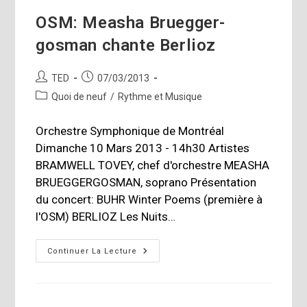
OSM: Measha Bruegger-
gosman chante Berlioz
Auteur/autrice
Publication
TED
07/03/2013
de
publiée :
Post
Quoi de neuf
/
Rythme et Musique
la
category:
publication :
Orchestre Symphonique de Montréal
Dimanche 10 Mars 2013 - 14h30 Artistes
BRAMWELL TOVEY, chef d'orchestre MEASHA
BRUEGGERGOSMAN, soprano Présentation
du concert: BUHR Winter Poems (première à
l'OSM) BERLIOZ Les Nuits…
OSM:
Continuer La Lecture
Measha
Bruegger-
Gosman
Chante
Berlioz