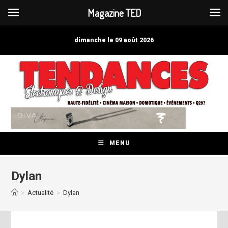
Magazine TED
Skip
to
dimanche le 09 août 2026
content
MENU
Dylan
>
Actualité
>
Dylan