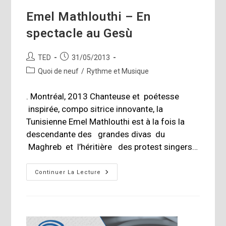
Emel Mathlouthi – En
spectacle au Gesù
Auteur/autrice
Publication
TED
31/05/2013
de
publiée :
Post
Quoi de neuf
/
Rythme et Musique
la
category:
publication :
. Montréal, 2013 Chanteuse et poétesse
inspirée, compo­ sitrice innovante, la
Tunisienne Emel Mathlouthi est à la fois la
descendante des grandes divas du
Maghreb et l’héritière des protest singers…
Emel
Continuer La Lecture
Mathlouthi
–
En
Spectacle
Au
Gesù