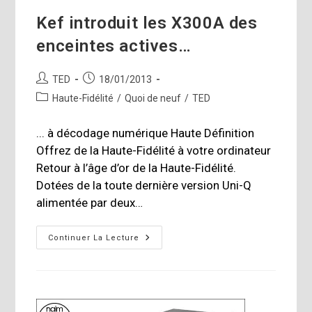
Kef introduit les X300A des
enceintes actives…
Auteur/autrice
Publication
TED
18/01/2013
de
publiée :
Post
Haute-Fidélité
/
Quoi de neuf
/
TED
la
category:
publication :
... à décodage numérique Haute Définition
Offrez de la Haute-Fidélité à votre ordinateur
Retour à l’âge d’or de la Haute-Fidélité.
Dotées de la toute dernière version Uni-Q
alimentée par deux…
Kef
Continuer La Lecture
Introduit
Les
X300A
Des
Enceintes
Actives…