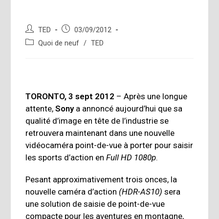
Auteur/autrice
Publication
TED
03/09/2012
de
publiée :
Post
Quoi de neuf
/
TED
la
category:
publication :
TORONTO, 3 sept 2012
– Après une longue
attente,
Sony
a annoncé aujourd’hui que sa
qualité d’image en tête de l’industrie se
retrouvera maintenant dans une nouvelle
vidéocaméra point-de-vue à porter pour saisir
les sports d’action en
Full HD 1080p
.
Pesant approximativement trois onces, la
nouvelle caméra d’action
(HDR-AS10)
sera
une solution de saisie de point-de-vue
compacte pour les aventures en montagne,