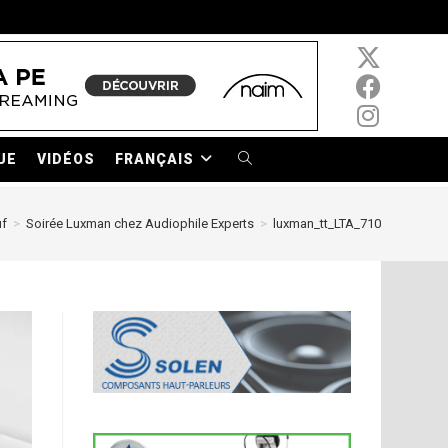
UE
VIDÉOS
FRANÇAIS
TOGGLE
WEBSITE
uf
>
Soirée Luxman chez Audiophile Experts
>
luxman_tt_LTA_710
SEARCH