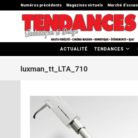
Skip
Numéros précédents
Magazines virtuels
Marché d’occas
to
content
ACTUALITÉ
TENDANCES
luxman_tt_LTA_710