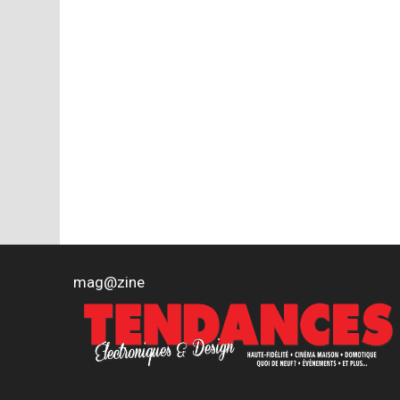
mag
@
zine