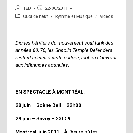
Auteur/autrice
Publication
TED
22/06/2011
de
publiée :
Post
Quoi de neuf
/
Rythme et Musique
/
Vidéos
la
category:
publication :
Dignes héritiers du mouvement soul funk des
années 60, 70, les
Shaolin Temple Defenders
restent fidèles à cette culture, tout en s’ouvrant
aux influences actuelles.
EN SPECTACLE À MONTRÉAL:
28 juin – Scène Bell – 22h00
29 juin – Savoy – 23h59
Montréal, juin 2011
–
À l’heure où les