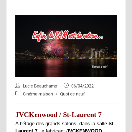
Auteur/autrice
Publication
Lucie Beauchamp
06/04/2022
de
publiée :
Post
Cinéma maison
/
Quoi de neuf
la
category:
publication :
JVCKenwood / St-Laurent 7
À l’étage des grands salons, dans la salle
St-
Laurent 7
, le fabricant
JVCKENWOOD