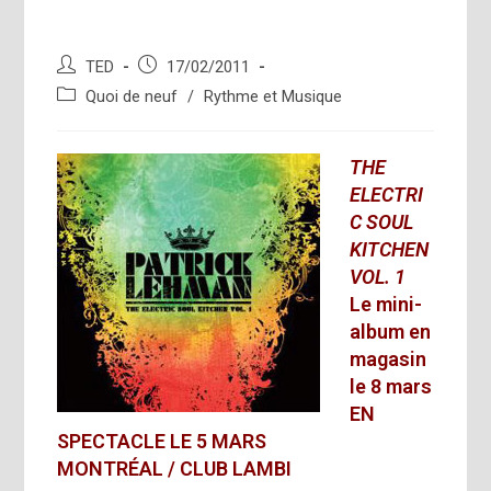
Auteur/autrice
Publication
TED
17/02/2011
de
publiée :
Post
Quoi de neuf
/
Rythme et Musique
la
category:
publication :
THE
ELECTRI
C SOUL
KITCHEN
VOL. 1
Le mini-
album en
magasin
le 8 mars
EN
SPECTACLE LE 5 MARS
MONTRÉAL / CLUB LAMBI