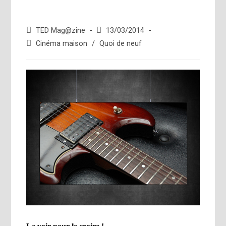
Auteur/autrice
Publication
TED Mag@zine
13/03/2014
de
publiée :
Post
Cinéma maison
/
Quoi de neuf
la
category:
publication :