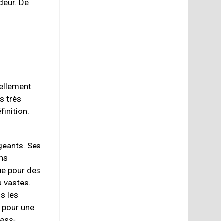
deur. De
t
nellement
s très
finition.
geants. Ses
ans
ue pour des
s vastes.
s les
 pour une
ass-