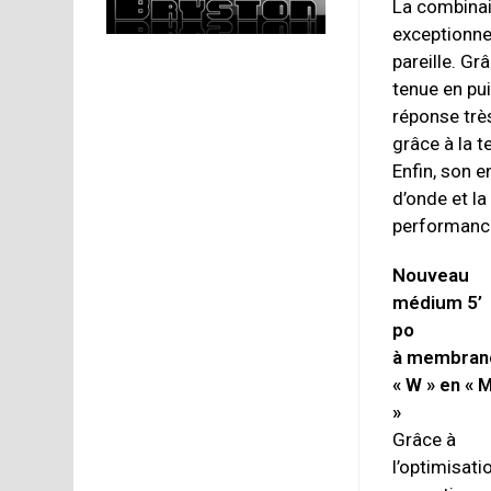
La combinai
exceptionnel
pareille. G
tenue en pu
réponse très
grâce à la 
Enfin, son 
d’onde et l
performanc
Nouveau
médium 5’
po
à membran
« W » en « 
»
Grâce à
l’optimisati