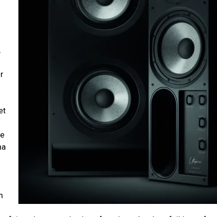
r
,
r
et
ce
na
,
n
t