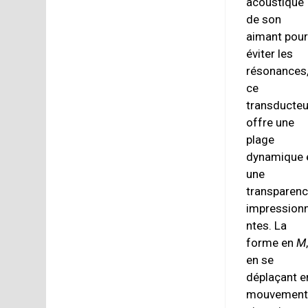
acoustique
de son
aimant pou
éviter les
résonances
ce
transducteu
offre une
plage
dynamique 
une
transparen
impression
ntes. La
forme en
M
en se
déplaçant e
mouvemen