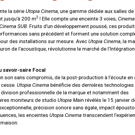
te la série
Utopia Cinema
, une gamme dédiée aux salles de
2
ant jusqu’à 200 m
! Elle compte une enceinte 3 voies,
Cinema
Cinema SUB
. Fruits d’un développement poussé, ces produit
erformances sans précédent et forment une solution complè
our des installations sur mesure. Avec
Utopia Cinema
, la m
leuron de l’acoustique, révolutionne le marché de l’Intégration
 savoir-saire Focal
 un son sans compromis, de la post-production à l’écoute en 
 cesse.
Utopia Cinema
bénéficie des dernières technologies
a division professionnelle de la marque et notamment des
aires moniteurs de studio
Utopia Main
révélés le 15 janvier d
xceptionnelle, précision sonore sans égale, impact épousto
uences, les enceintes
Utopia Cinema
transcendent l’expérie
 maison.