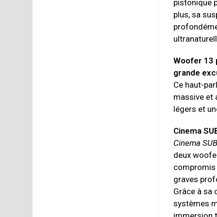
pistonique p
plus, sa sus
profondémen
ultranaturel
Woofer 13 
grande exc
Ce haut-par
massive et 
légers et un
Cinema SU
Cinema SU
deux woofer
compromis d
graves prof
Grâce à sa 
systèmes mu
immersion t