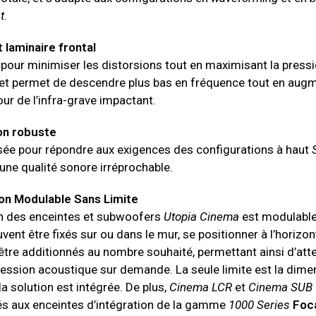
t
.
 laminaire frontal
u pour minimiser les distorsions tout en maximisant la press
et permet de descendre plus bas en fréquence tout en augm
pour de l’infra-grave impactant.
on robuste
nsée pour répondre aux exigences des configurations à haut
une qualité sonore irréprochable.
on Modulable Sans Limite
ion des enceintes et subwoofers
Utopia Cinema
est modulable
vent être fixés sur ou dans le mur, se positionner à l’horizon
 être additionnés au nombre souhaité, permettant ainsi d’att
ression acoustique sur demande. La seule limite est la dime
la solution est intégrée. De plus,
Cinema LCR
et
Cinema SUB
és aux enceintes d’intégration de la gamme
1000 Series
Foc