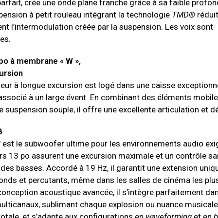
arfait, crée une onde plane franche grâce à sa faible profon
pension à petit rouleau intégrant la technologie
TMD®
rédui
t l’intermodulation créée par la suspension. Les voix sont
les.
po à membrane « W »,
ursion
leur à longue excursion est logé dans une caisse exception
associé à un large évent. En combinant des éléments mobile
e suspension souple, il offre une excellente articulation et dé
B
B
est le subwoofer ultime pour les environnements audio exi
s 13 po assurent une excursion maximale et un contrôle s
es basses. Accordé à 19 Hz, il garantit une extension uniq
onds et percutants, même dans les salles de cinéma les plu
conception acoustique avancée, il s’intègre parfaitement dan
lticanaux, sublimant chaque explosion ou nuance musicale
otale, et s’adapte aux configurations en
waveforming
et en
b