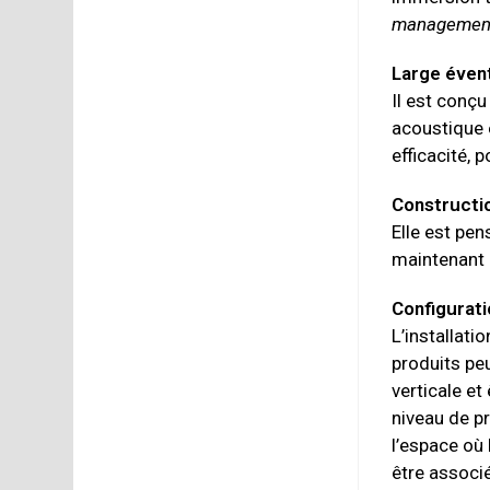
managemen
Large évent
Il est conç
acoustique 
efficacité, 
Constructi
Elle est pe
maintenant 
Configurati
L’installat
produits peu
verticale et
niveau de p
l’espace où 
être associ