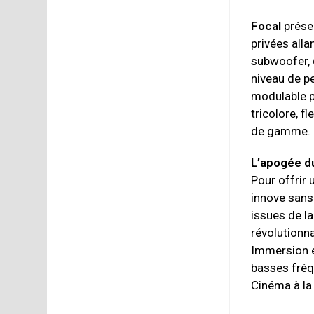
Focal
présen
privées all
subwoofer,
niveau de p
modulable p
tricolore, f
de gamme.
L’apogée du
Pour offrir
innove sans
issues de l
révolutionn
Immersion e
basses fréq
Cinéma à la