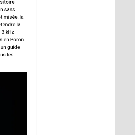
sitoire
on sans
timisée, la
tendre la
 3 kHz
n en Poron.
 un guide
lus les