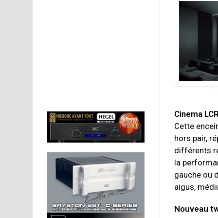
Cinema LC
Cette encei
hors pair, 
différents r
la performa
gauche ou dr
aigus, médi
Nouveau twe