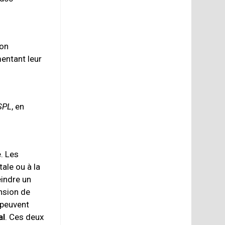
ion
entant leur
SPL
, en
. Les
tale ou à la
eindre un
nsion de
peuvent
al
. Ces deux