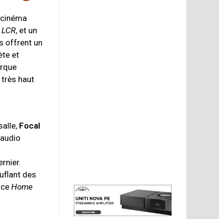
 cinéma
 LCR
, et un
s offrent un
te et
arque
 très haut
salle,
Focal
 audio
ernier.
uflant des
nce
Home