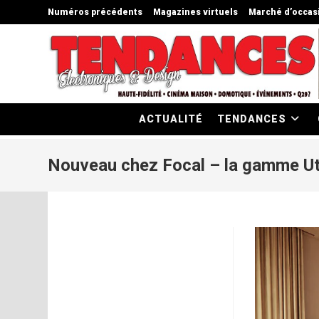
Skip
Numéros précédents
Magazines virtuels
Marché d’occas
to
content
ACTUALITÉ
TENDANCES
Nouveau chez Focal – la gamme U