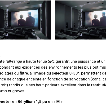
R
nte
full-range
à haute tenue
SPL
garantit une puissance et un
répondant aux exigences des environnements les plus optimis
églages du filtre, à l’image du sélecteur 0-30°, permettent 
nce de chaque enceinte en fonction de sa vocation (canal ce
oit) tandis que ses haut-parleurs excellent dans la restitut
ums et graves.
eter en Béryllium 1,5 po en « M »