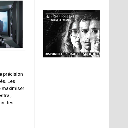
e précision
és. Les
de maximiser
ntral,
ion des