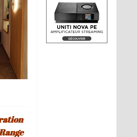
gration
 Range