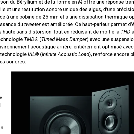
son du Béryllium et de la forme en
M
offre une réponse tran
le et une restitution sonore unique des aigus, d’une précisi
râce à une bobine de 25 mm et à une dissipation thermique op
issance du
tweeter
est améliorée. Ce haut-parleur permet d’é
 haute sans distorsion, tout en réduisant de moitié la
THD
à
technologie
TMD®
(
Tuned Mass Damper
) avec une suspensio
environnement acoustique arrière, entièrement optimisé avec
a technologie
IAL®
(
Infinite Acoustic Load
), renforce encore p
es sonores.
e
M
on