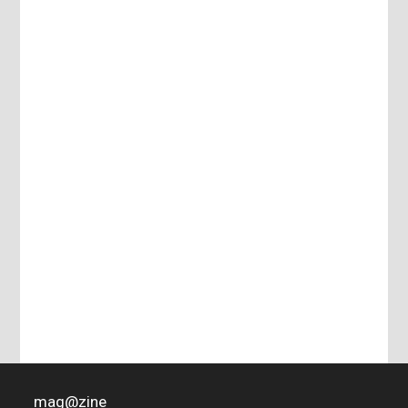
mag
@
zine