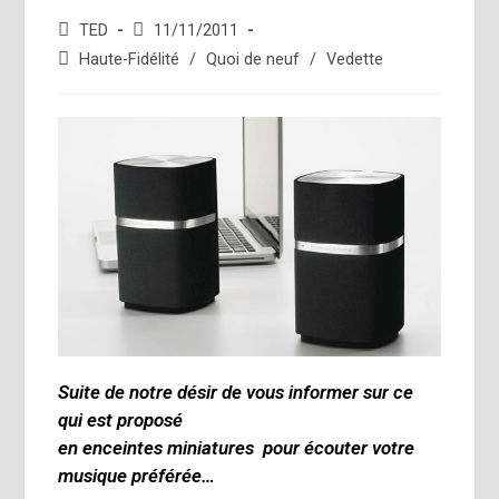
Auteur/autrice
Publication
TED
11/11/2011
de
publiée :
Post
Haute-Fidélité
/
Quoi de neuf
/
Vedette
la
category:
publication :
Suite de notre désir de vous informer sur ce
qui est proposé
en enceintes miniatures pour écouter votre
musique préférée…