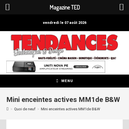
Magazine TED
Skip
to
vendredi le 07 août 2026
content
MENU
Mini enceintes actives MM1de B&W
>
Quoi de neuf
>
Mini enceintes actives MM1de B&W