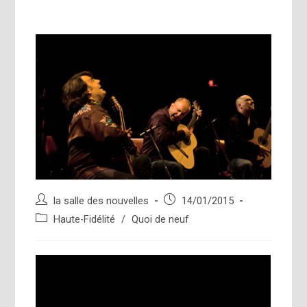
Auteur/autrice
Publication
la salle des nouvelles
14/01/2015
de
publiée :
Post
Haute-Fidélité
/
Quoi de neuf
la
category:
publication :