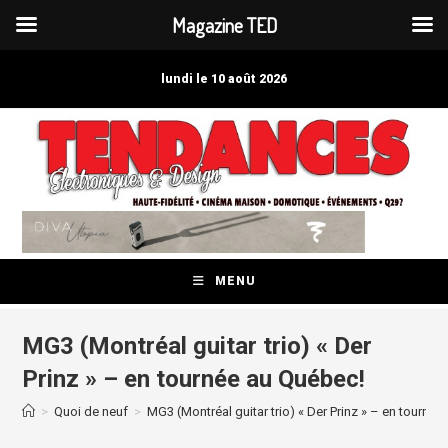
Magazine TED
Skip
to
lundi le 10 août 2026
content
MENU
MG3 (Montréal guitar trio) « Der
Prinz » – en tournée au Québec!
>
Quoi de neuf
>
MG3 (Montréal guitar trio) « Der Prinz » – en tourné