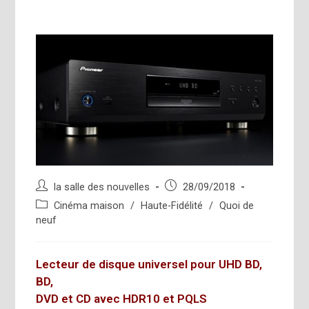
Auteur/autrice
Publication
la salle des nouvelles
28/09/2018
de
publiée :
Post
Cinéma maison
/
Haute-Fidélité
/
Quoi de
la
category:
neuf
publication :
Lecteur de disque universel pour UHD BD,
BD,
DVD et CD avec HDR10 et PQLS