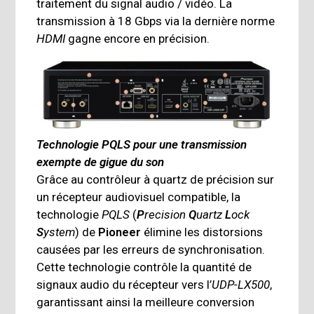
traitement du signal audio / vidéo. La
transmission à 18 Gbps via la dernière norme
HDMI
gagne encore en précision.
Technologie PQLS pour une transmission
exempte de gigue du son
Grâce au contrôleur à quartz de précision sur
un récepteur audiovisuel compatible, la
technologie
PQLS
(
P
recision
Q
uartz
L
ock
S
ystem
) de
Pioneer
élimine les distorsions
causées par les erreurs de synchronisation.
Cette technologie contrôle la quantité de
signaux audio du récepteur vers l’
UDP-LX500
,
garantissant ainsi la meilleure conversion