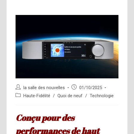
Auteur/autrice
Publication
la salle des nouvelles
01/10/2025
de
publiée :
Post
Haute-Fidélité
/
Quoi de neuf
/
Technologie
la
category:
publication :
Conçu pour des
performances de haut