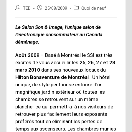
Auteur/autrice
Publication
Post
TED
25/08/2009
Quoi de neuf
de
publiée :
category:
la
publication :
Le Salon Son & Image, l’unique salon de
l’électronique consommateur au Canada
déménage.
Août 2009
– Basé à Montréal le SSI est très
excités de vous accueillir les
25, 26, 27 et 28
mars 2010
dans ses nouveaux locaux du
Hilton Bonaventure de Montréal
. Un hôtel
unique, de style penthouse entouré d’un
magnifique jardin extérieur où toutes les
chambres se retrouvent sur un même
plancher ce qui permettra à nos visiteurs de
retrouver plus facilement leurs exposants
préférés tout en éliminant les pertes de
temps aux ascenseurs. Les chambres munies