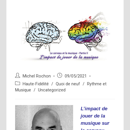
Auteur/autrice
Publication
Michel Rochon
09/05/2021
de
publiée :
Post
Haute-Fidélité
/
Quoi de neuf
/
Rythme et
la
category:
Musique
/
Uncategorized
publication :
L’impact de
jouer de la
musique sur