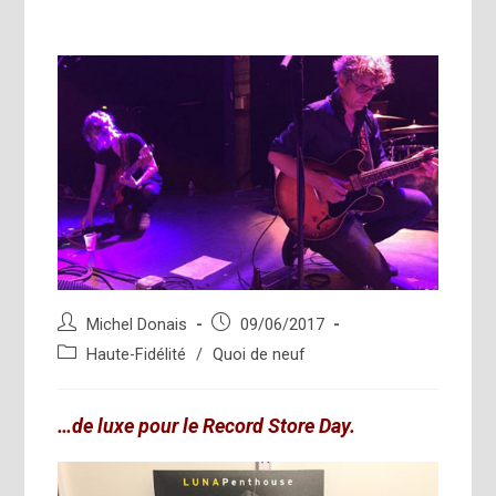
Auteur/autrice
Publication
Michel Donais
09/06/2017
de
publiée :
Post
Haute-Fidélité
/
Quoi de neuf
la
category:
publication :
…de luxe pour le Record Store Day.