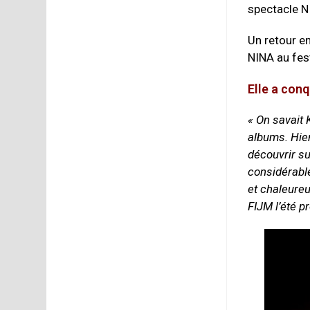
spectacle NI
Un retour e
NINA au fest
Elle a conq
« On savait 
albums. Hier
découvrir su
considérabl
et chaleureu
FIJM l’été p