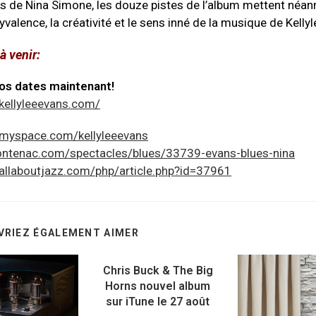
es de Nina Simone, les douze pistes de l’album mettent néa
lyvalence, la créativité et le sens inné de la musique de Kellyl
à venir:
os dates maintenant!
kellyleeevans.com/
.myspace.com/kellyleeevans
rontenac.com/spectacles/blues/33739-evans-blues-nina
allaboutjazz.com/php/article.php?id=37961
VRIEZ ÉGALEMENT AIMER
Chris Buck & The Big
Horns nouvel album
sur iTune le 27 août