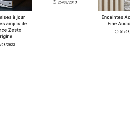
26/08/2013
mises à jour
Enceintes A
les amplis de
Fine Audi
nce Zesto
01/06
rigine
/08/2023