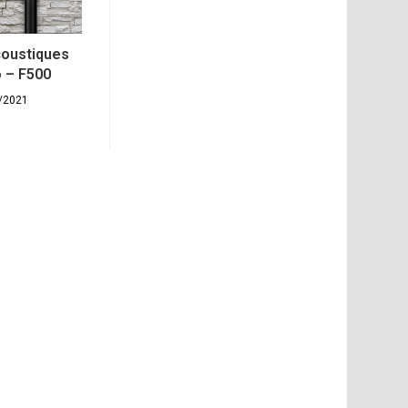
coustiques
o – F500
/2021