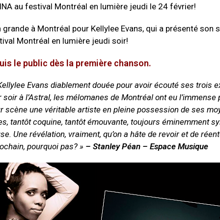
NA au festival Montréal en lumière jeudi le 24 février!
n grande à Montréal pour Kellylee Evans, qui a présenté son 
ival Montréal en lumière jeudi soir!
uis le public dès la première chanson.
Kellylee Evans diablement douée pour avoir écouté ses trois e
 soir à l’Astral, les mélomanes de Montréal ont eu l’immense p
r scène une véritable artiste en pleine possession de ses m
es, tantôt coquine, tantôt émouvante, toujours éminemment s
se. Une révélation, vraiment, qu’on a hâte de revoir et de réen
rochain, pourquoi pas? »
– Stanley Péan – Espace Musique