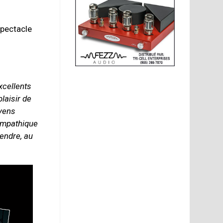
spectacle
xcellents
laisir de
oyens
ympathique
tendre, au