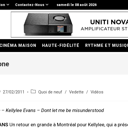
ion
Contactez-Nous
samedi le 08 août 2026
CINÉMA MAISON
HAUTE-FIDÉLITÉ
RYTHME ET MUSIQ
one
e
blication
Post
27/02/2011
Quoi de neuf
/
Vedette
/
Vidéos
bliée :
category:
m – Kellylee Evans – Dont let me be misunderstood
VANS
Un retour en grande à Montréal pour Kellylee, qui a pré