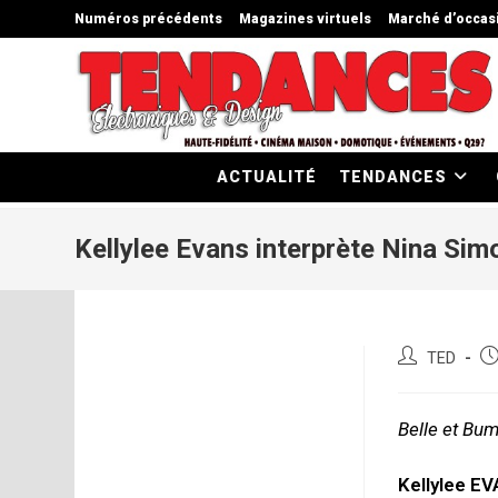
Skip
Numéros précédents
Magazines virtuels
Marché d’occas
to
content
ACTUALITÉ
TENDANCES
Kellylee Evans interprète Nina Sim
Auteur/autric
Pu
TED
de
pu
la
publication :
Belle et Bu
Kellylee E