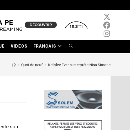
UE
VIDÉOS
FRANÇAIS
TOGGLE
WEBSITE
>
Quoi de neuf
>
Kellylee Evans interprète Nina Simone
SEARCH
senté son