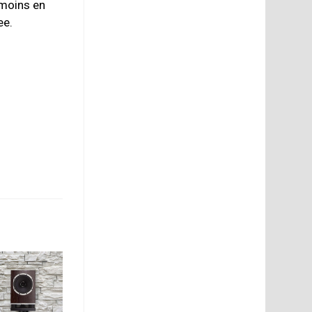
nmoins en
ee.