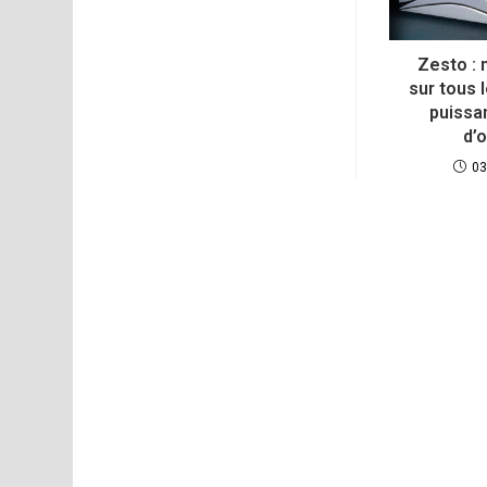
Zesto : 
sur tous 
puissa
d’o
03