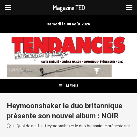
Magazine TED
Skip
to
samedi le 08 août 2026
content
MENU
Heymoonshaker le duo britannique
présente son nouvel album : NOIR
>
Quoi de neuf
>
Heymoonshaker le duo britannique présente son no