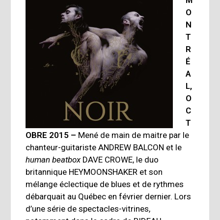
M
O
N
T
R
É
A
L,
O
C
T
OBRE 2015 –
Mené de main de maitre par le
chanteur-guitariste ANDREW BALCON et le
human
beatbox
DAVE CROWE, le duo
britannique HEYMOONSHAKER
et son
mélange éclectique de blues et de rythmes
débarquait au Québec en février dernier. Lors
d’une série de spectacles-vitrines,