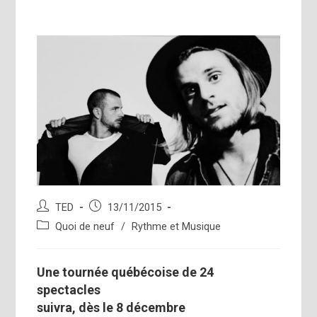
Auteur/autrice
Publication
TED
13/11/2015
de
publiée :
Post
Quoi de neuf
/
Rythme et Musique
la
category:
publication :
Une tournée québécoise de 24
spectacles
suivra, dès le 8 décembre