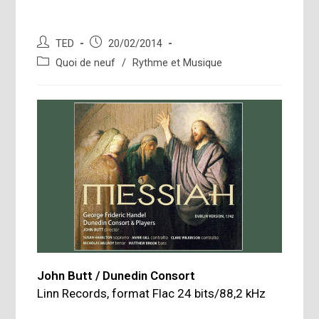
Auteur/autrice
Publication
TED
20/02/2014
de
publiée :
Post
Quoi de neuf
/
Rythme et Musique
la
category:
publication :
John Butt / Dunedin Consort
Linn Records, format Flac 24 bits/88,2 kHz