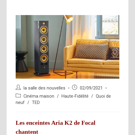
Auteur/autrice
Publication
la salle des nouvelles
02/09/2021
de
publiée :
Post
Cinéma maison
/
Haute-Fidélité
/
Quoi de
la
category:
neuf
/
TED
publication :
Les enceintes Aria K2 de Focal
chantent