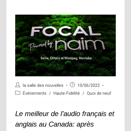
Auteur/autrice
Publication
la salle des nouvelles
10/06/2022
de
publiée :
Post
Événements
/
Haute-Fidélité
/
Quoi de neuf
la
category:
publication :
Le meilleur de l’audio français et
anglais au Canada:
après