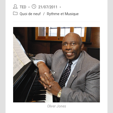
Auteur/autrice
Publication
TED
21/07/2011
de
publiée :
Post
Quoi de neuf
/
Rythme et Musique
la
category:
publication :
Oliver Jones