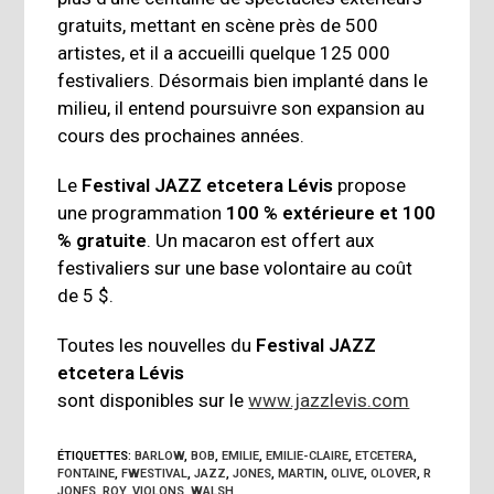
gratuits, mettant en scène près de 500
artistes, et il a accueilli quelque 125 000
festivaliers. Désormais bien implanté dans le
milieu, il entend poursuivre son expansion au
cours des prochaines années.
Le
Festival JAZZ etcetera Lévis
propose
une programmation
100 % extérieure et 100
% gratuite
. Un macaron est offert aux
festivaliers sur une base volontaire au coût
de 5 $.
Toutes les nouvelles du
Festival JAZZ
etcetera Lévis
sont disponibles sur le
www.jazzlevis.com
ÉTIQUETTES
:
BARLOW
,
BOB
,
EMILIE
,
EMILIE-CLAIRE
,
ETCETERA
,
FONTAINE
,
FWESTIVAL
,
JAZZ
,
JONES
,
MARTIN
,
OLIVE
,
OLOVER
,
R
JONES
,
ROY
,
VIOLONS
,
WALSH