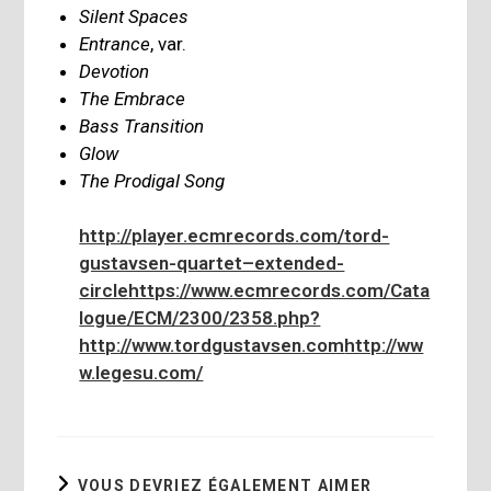
Silent Spaces
Entrance
, var.
Devotion
The Embrace
Bass Transition
Glow
The Prodigal Song
http://player.ecmrecords.com/tord-
gustavsen-quartet–extended-
circle
https://www.ecmrecords.com/Cata
logue/ECM/2300/2358.php?
http://www.tordgustavsen.com
http://ww
w.legesu.com/
VOUS DEVRIEZ ÉGALEMENT AIMER