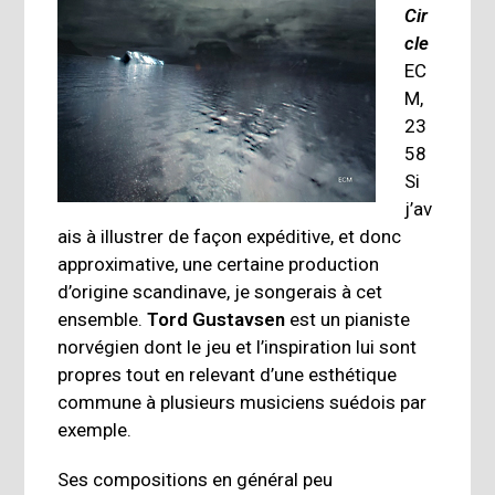
Cir
cle
EC
M,
23
58
Si
j’av
ais à illustrer de façon expéditive, et donc
approximative, une certaine production
d’origine scandinave, je songerais à cet
ensemble.
Tord Gustavsen
est un pianiste
norvégien dont le jeu et l’inspiration lui sont
propres tout en relevant d’une esthétique
commune à plusieurs musiciens suédois par
exemple.
Ses compositions en général peu