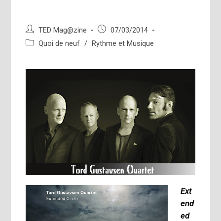
Auteur/autrice
Publication
TED Mag@zine
07/03/2014
de
publiée :
Post
Quoi de neuf
/
Rythme et Musique
la
category:
publication :
Ext
end
ed