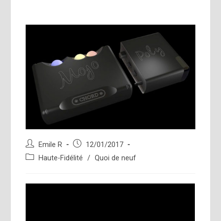
Auteur/autrice
Publication
Emile R
12/01/2017
de
publiée :
Post
Haute-Fidélité
/
Quoi de neuf
la
category:
publication :