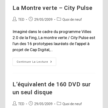
La Montre verte – City Pulse
Auteur/autrice
Publication
Post
TED
29/05/2009
Quoi de neuf
de
publiée :
category:
la
Imaginé dans le cadre du programme Villes
publication :
2.0 de la Fing, La montre verte / City Pulse est
l’un des 16 prototypes lauréats de l’appel à
projet de Cap Digital,…
La
Continuer La Lecture
Montre
Verte
–
City
Pulse
L’équivalent de 160 DVD sur
un seul disque
Auteur/autrice
Publication
Post
TED
29/05/2009
Quoi de neuf