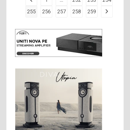
Go to the previous page
255
256
257
258
259
Aller à la pa