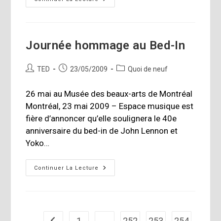
Launches
New
Full
Hd
Lcd
Monitor
Journée hommage au Bed-In
Auteur/autrice
Publication
Post
TED
23/05/2009
Quoi de neuf
de
publiée :
category:
la
26 mai au Musée des beaux-arts de Montréal
publication :
Montréal, 23 mai 2009 – Espace musique est
fière d’annoncer qu’elle soulignera le 40e
anniversaire du bed-in de John Lennon et
Yoko…
Journée
Continuer La Lecture
Hommage
Au
Bed-
In
1
…
252
253
254