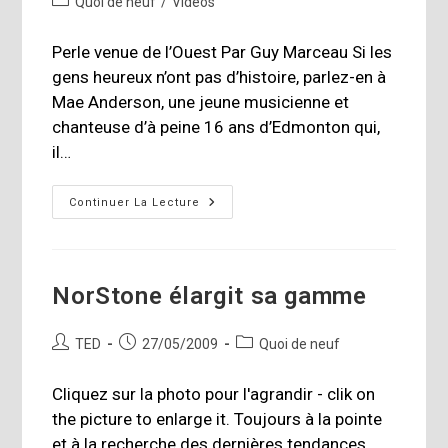
Quoi de neuf
/
Vidéos
la
category:
publication :
Perle venue de l’Ouest Par Guy Marceau Si les
gens heureux n’ont pas d’histoire, parlez-en à
Mae Anderson, une jeune musicienne et
chanteuse d’à peine 16 ans d’Edmonton qui,
il…
Rencontre
Continuer La Lecture
Avec
Mae
Anderson
NorStone élargit sa gamme
Auteur/autrice
Publication
Post
TED
27/05/2009
Quoi de neuf
de
publiée :
category:
la
Cliquez sur la photo pour l'agrandir - clik on
publication :
the picture to enlarge it. Toujours à la pointe
et à la recherche des dernières tendances,