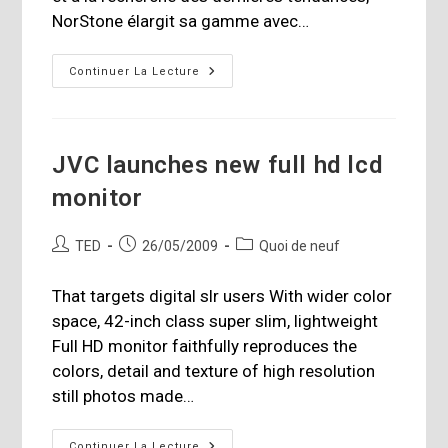
NorStone élargit sa gamme avec…
NorStone
Continuer La Lecture
Élargit
Sa
Gamme
JVC launches new full hd lcd
monitor
Auteur/autrice
Publication
Post
TED
26/05/2009
Quoi de neuf
de
publiée :
category:
la
That targets digital slr users With wider color
publication :
space, 42-inch class super slim, lightweight
Full HD monitor faithfully reproduces the
colors, detail and texture of high resolution
still photos made…
JVC
Continuer La Lecture