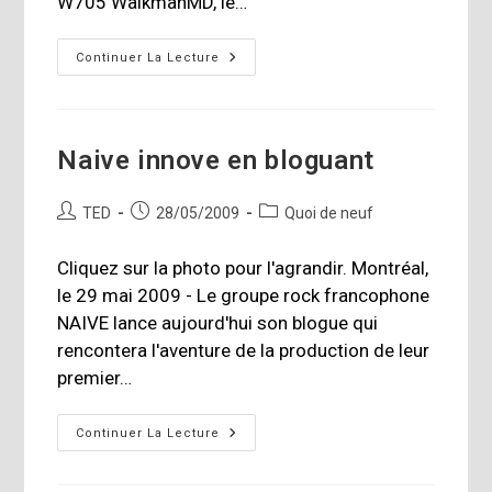
W705 WalkmanMD, le…
Imagerie
Continuer La Lecture
Et
Audio
Naive innove en bloguant
Auteur/autrice
Publication
Post
TED
28/05/2009
Quoi de neuf
de
publiée :
category:
la
Cliquez sur la photo pour l'agrandir. Montréal,
publication :
le 29 mai 2009 - Le groupe rock francophone
NAIVE lance aujourd'hui son blogue qui
rencontera l'aventure de la production de leur
premier…
Naive
Continuer La Lecture
Innove
En
Bloguant