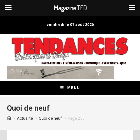
Magazine TED
Skip
to
vendredi le 07 août 2026
content
MENU
Quoi de neuf
>
Actualité
>
Quoi de neuf
>
Page 255