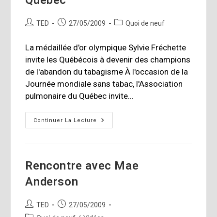
Auteur/autrice
Publication
Post
TED
27/05/2009
Quoi de neuf
de
publiée :
category:
la
La médaillée d'or olympique Sylvie Fréchette
publication :
invite les Québécois à devenir des champions
de l'abandon du tabagisme À l'occasion de la
Journée mondiale sans tabac, l'Association
pulmonaire du Québec invite…
L’Association
Continuer La Lecture
Pulmonaire
Du
Québec
Rencontre avec Mae
Anderson
Auteur/autrice
Publication
TED
27/05/2009
de
publiée :
Post