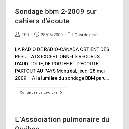
Sondage bbm 2-2009 sur
cahiers d’écoute
Auteur/autrice
Publication
Post
TED
28/05/2009
Quoi de neuf
de
publiée :
category:
la
LA RADIO DE RADIO-CANADA OBTIENT DES
publication :
RÉSULTATS EXCEPTIONNELS RECORDS
D’AUDITOIRE, DE PORTÉE ET D’ÉCOUTE
PARTOUT AU PAYS Montréal, jeudi 28 mai
2009 – À la lumière du sondage BBM paru…
Sondage
Continuer La Lecture
Bbm
2-
2009
Sur
Cahiers
D’écoute
L’Association pulmonaire du
Québec