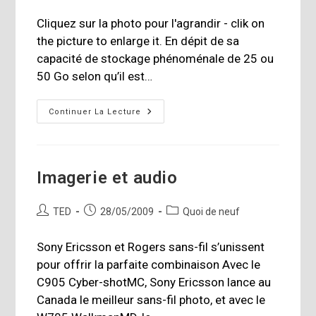
de
publiée :
category:
la
Cliquez sur la photo pour l'agrandir - clik on
publication :
the picture to enlarge it. En dépit de sa
capacité de stockage phénoménale de 25 ou
50 Go selon qu’il est…
L’équivalent
Continuer La Lecture
De
160
DVD
Sur
Un
Seul
Imagerie et audio
Disque
Auteur/autrice
Publication
Post
TED
28/05/2009
Quoi de neuf
de
publiée :
category:
la
Sony Ericsson et Rogers sans-fil s’unissent
publication :
pour offrir la parfaite combinaison Avec le
C905 Cyber-shotMC, Sony Ericsson lance au
Canada le meilleur sans-fil photo, et avec le