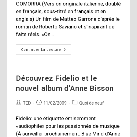
GOMORRA (Version originale italienne, doublé
en français, sous-titré en français et en
anglais) Un film de Matteo Garrone d’après le
roman de Roberto Saviano et s’inspirant de
faits réels. «On…
En
Continuer La Lecture
Salle
Dès
Vendredi
Le
17
Avril
Découvrez Fidelio et le
2009
nouvel album d’Anne Bisson
Auteur/autrice
Publication
Post
TED
11/02/2009
Quoi de neuf
de
publiée :
category:
la
Fidelio: une étiquette éminemment
publication :
«audiophile» pour les passionnés de musique
(À surveiller prochainement: Blue Mind d’Anne