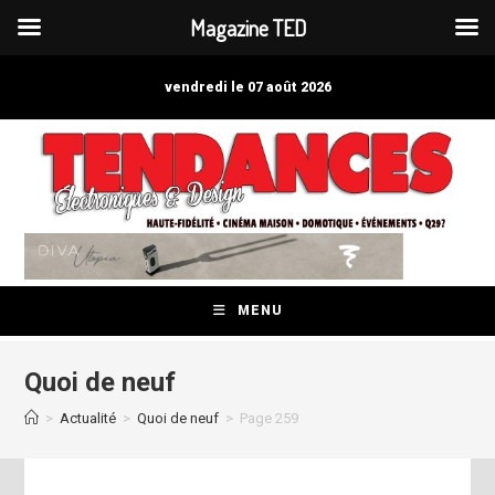
Magazine TED
Skip
to
vendredi le 07 août 2026
content
MENU
Quoi de neuf
>
Actualité
>
Quoi de neuf
>
Page 259