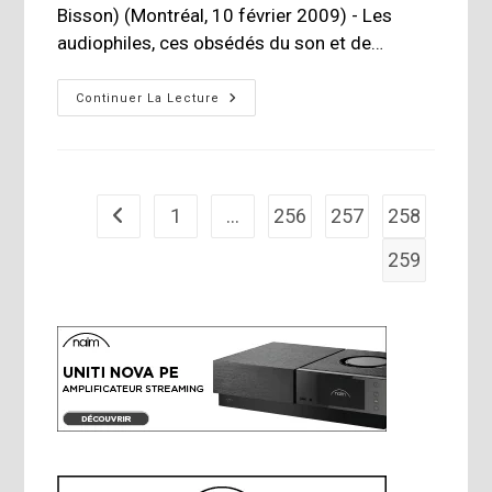
Bisson) (Montréal, 10 février 2009) - Les
audiophiles, ces obsédés du son et de…
Découvrez
Continuer La Lecture
Fidelio
Et
Le
Nouvel
Album
D’Anne
Bisson
1
…
256
257
258
Go to the previous page
259