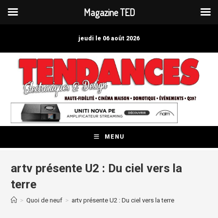
Magazine TED
Skip
to
jeudi le 06 août 2026
content
MENU
artv présente U2 : Du ciel vers la
terre
>
Quoi de neuf
>
artv présente U2 : Du ciel vers la terre