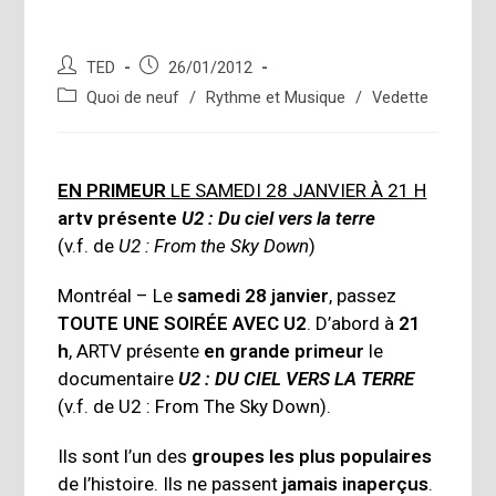
Auteur/autrice
Publication
TED
26/01/2012
de
publiée :
Post
Quoi de neuf
/
Rythme et Musique
/
Vedette
la
category:
publication :
EN PRIMEUR
LE SAMEDI 28 JANVIER À 21 H
artv
présente
U2 : Du ciel vers la terre
(v.f. de
U2 : From the Sky Down
)
Montréal – Le
samedi 28 janvier
, passez
TOUTE UNE SOIRÉE AVEC U2
. D’abord à
21
h
, ARTV présente
en grande primeur
le
documentaire
U2 : DU CIEL VERS LA TERRE
(v.f. de U2 : From The Sky Down).
Ils sont l’un des
groupes les plus populaires
de l’histoire. Ils ne passent
jamais inaperçus
.