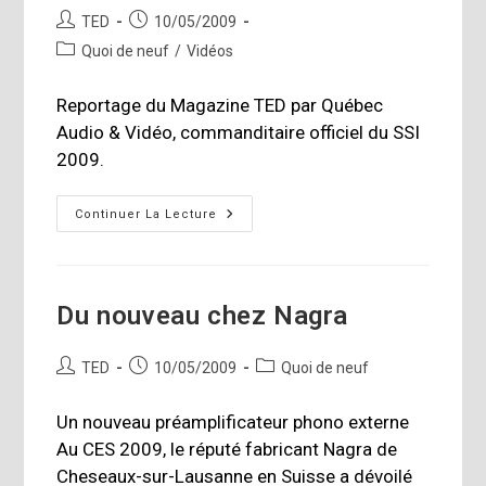
Auteur/autrice
Publication
TED
10/05/2009
de
publiée :
Post
Quoi de neuf
/
Vidéos
la
category:
publication :
Reportage du Magazine TED par Québec
Audio & Vidéo, commanditaire officiel du SSI
2009.
Salon
Continuer La Lecture
Son
&
Image
2009
Du nouveau chez Nagra
Auteur/autrice
Publication
Post
TED
10/05/2009
Quoi de neuf
de
publiée :
category:
la
Un nouveau préamplificateur phono externe
publication :
Au CES 2009, le réputé fabricant Nagra de
Cheseaux-sur-Lausanne en Suisse a dévoilé