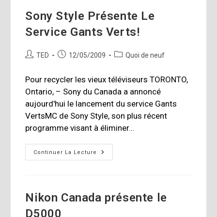
Sony Style Présente Le
Service Gants Verts!
Auteur/autrice
Publication
Post
TED
12/05/2009
Quoi de neuf
de
publiée :
category:
la
Pour recycler les vieux téléviseurs TORONTO,
publication :
Ontario, – Sony du Canada a annoncé
aujourd'hui le lancement du service Gants
VertsMC de Sony Style, son plus récent
programme visant à éliminer…
Sony
Continuer La Lecture
Style
Présente
Le
Service
Gants
Verts!
Nikon Canada présente le
D5000