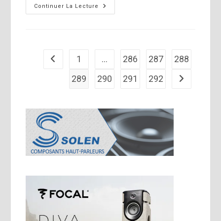
Festival
Continuer La Lecture
Son
&
Image
2008
1
…
286
287
288
Go to the previous page
289
290
291
292
Aller à la pa