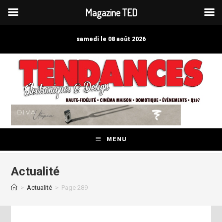
Magazine TED
Skip
to
samedi le 08 août 2026
content
MENU
Actualité
>
Actualité
>
Page 289