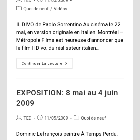
TED
11/05/2009
de
publiée :
Post
Quoi de neuf
/
Vidéos
la
category:
publication :
IL DIVO de Paolo Sorrentino Au cinéma le 22
mai, en version originale en Italien. Montréal –
Métropole Films est heureuse d’annoncer que
le film Il Divo, du réalisateur italien…
L’Institut
Continuer La Lecture
Culturel
Italien
De
Montréal
Annonce
La
EXPOSITION: 8 mai au 4 juin
Sortie
Du
2009
Film
Auteur/autrice
Publication
Post
TED
11/05/2009
Quoi de neuf
de
publiée :
category:
la
Dominic Lefrançois peintre À Temps Perdu,
publication :