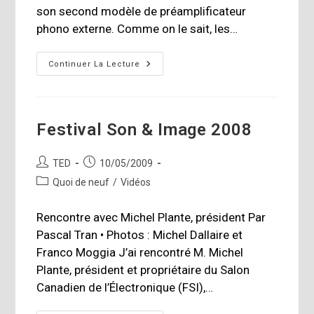
son second modèle de préamplificateur
phono externe. Comme on le sait, les…
Du
Continuer La Lecture
Nouveau
Chez
Nagra
Festival Son & Image 2008
Auteur/autrice
Publication
TED
10/05/2009
de
publiée :
Post
Quoi de neuf
/
Vidéos
la
category:
publication :
Rencontre avec Michel Plante, président Par
Pascal Tran • Photos : Michel Dallaire et
Franco Moggia J’ai rencontré M. Michel
Plante, président et propriétaire du Salon
Canadien de l’Électronique (FSI),…