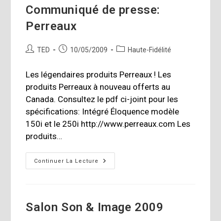
Communiqué de presse:
Perreaux
Auteur/autrice
Publication
Post
TED
10/05/2009
Haute-Fidélité
de
publiée :
category:
la
Les légendaires produits Perreaux ! Les
publication :
produits Perreaux à nouveau offerts au
Canada. Consultez le pdf ci-joint pour les
spécifications: Intégré Éloquence modèle
150i et le 250i http://www.perreaux.com Les
produits…
Communiqué
Continuer La Lecture
De
Presse:
Perreaux
Salon Son & Image 2009