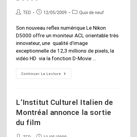
Auteur/autrice
Publication
Post
TED
12/05/2009
Quoi de neuf
de
publiée :
category:
la
Son nouveau reflex numérique Le Nikon
publication :
D5000 offre un moniteur ACL orientable très
innovateur, une qualité d’image
exceptionnelle de 12,3 millions de pixels, la
vidéo HD via la fonction D-Movie …
Nikon
Continuer La Lecture
Canada
Présente
Le
D5000
L’Institut Culturel Italien de
Montréal annonce la sortie
du film
Auteur/autrice
Publication