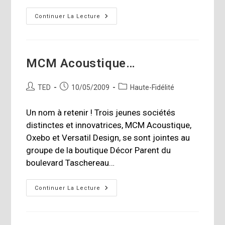
Offre
Continuer La Lecture
D’emploi
–
Préparez-
Vous
À
L’ultime
MCM Acoustique…
Job
D’été
Auteur/autrice
Publication
Post
TED
10/05/2009
Haute-Fidélité
de
publiée :
category:
la
Un nom à retenir ! Trois jeunes sociétés
publication :
distinctes et innovatrices, MCM Acoustique,
Oxebo et Versatil Design, se sont jointes au
groupe de la boutique Décor Parent du
boulevard Taschereau…
MCM
Continuer La Lecture
Acoustique…