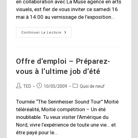
en collaboration avec La Muse agence en arts
visuels, est fier de vous inviter ce samedi 16
mai à 14:00 au vernissage de l'exposition…
EXPOSITION:
Continuer La Lecture
8
Mai
Au
4
Juin
2009
Offre d’emploi – Préparez-
vous à l’ultime job d’été
Auteur/autrice
Publication
Post
TED
10/05/2009
Quoi de neuf
de
publiée :
category:
la
Tournée “The Sennheiser Sound Tour” Moitié
publication :
téléréalité, Moitié compétition – Un été
inoubliable. Tu veux visiter l’Amérique du
Nord, vivre l’expérience de toute une vie… et
être payé pour le…