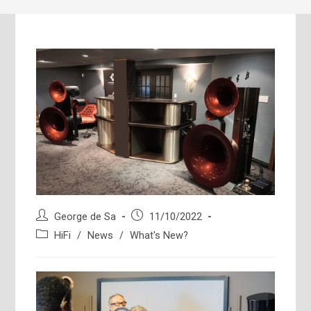
Post
Post
George de Sa
11/10/2022
author:
published:
Post
HiFi
/
News
/
What's New?
category: