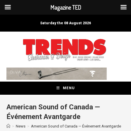
Magazine TED
Skip
to
Saturday the 08 August 2026
content
MENU
American Sound of Canada —
Événement Avantgarde
>
News
>
American Sound of Canada — Événement Avantgarde